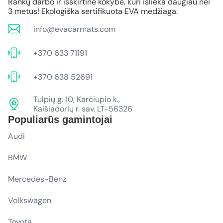
Rankų darbo ir išskirtinė kokybė, kuri išlieka daugiau nei
3 metus! Ekologiška sertifikuota EVA medžiaga.
info@evacarmats.com
+370 633 71191
+370 638 52691
Tulpių g. 10, Karčiupio k.,
Kaišiadorių r. sav. LT-56326
Populiarūs gamintojai
Audi
BMW
Mercedes-Benz
Volkswagen
Toyota