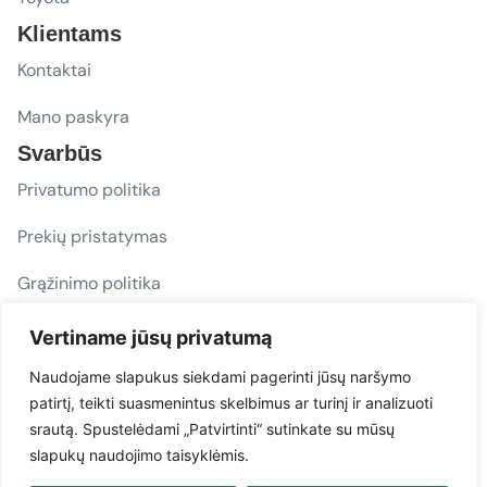
Klientams
Kontaktai
Mano paskyra
Svarbūs
Privatumo politika
Prekių pristatymas
Grąžinimo politika
D. U. K.
Vertiname jūsų privatumą
Sekite mus
Naudojame slapukus siekdami pagerinti jūsų naršymo
patirtį, teikti suasmenintus skelbimus ar turinį ir analizuoti
evacarmats
srautą. Spustelėdami „Patvirtinti“ sutinkate su mūsų
© Copyright 2026 | Eva Car Mats
slapukų naudojimo taisyklėmis.