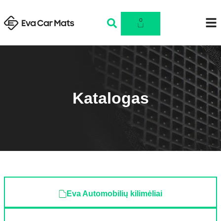
0
Katalogas
Eva Automobilių kilimėliai