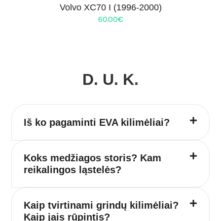
Volvo XC70 I (1996-2000)
60.00
€
D. U. K.
Iš ko pagaminti EVA kilimėliai?
Koks medžiagos storis? Kam
reikalingos ląstelės?
Kaip tvirtinami grindų kilimėliai?
Kaip jais rūpintis?