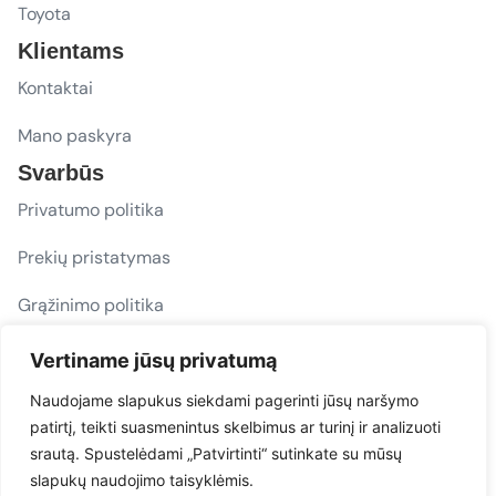
Toyota
Klientams
Kontaktai
Mano paskyra
Svarbūs
Privatumo politika
Prekių pristatymas
Grąžinimo politika
D. U. K.
Vertiname jūsų privatumą
Sekite mus
Naudojame slapukus siekdami pagerinti jūsų naršymo
patirtį, teikti suasmenintus skelbimus ar turinį ir analizuoti
evacarmats
srautą. Spustelėdami „Patvirtinti“ sutinkate su mūsų
© Copyright 2026 | Eva Car Mats
slapukų naudojimo taisyklėmis.