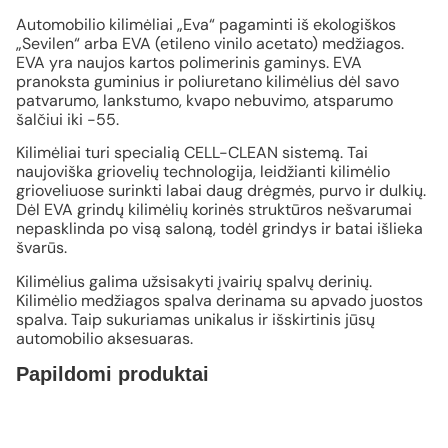
Automobilio kilimėliai „Eva“ pagaminti iš ekologiškos
„Sevilen“ arba EVA (etileno vinilo acetato) medžiagos.
EVA yra naujos kartos polimerinis gaminys. EVA
pranoksta guminius ir poliuretano kilimėlius dėl savo
patvarumo, lankstumo, kvapo nebuvimo, atsparumo
šalčiui iki -55.
Kilimėliai turi specialią CELL-CLEAN sistemą. Tai
naujoviška griovelių technologija, leidžianti kilimėlio
grioveliuose surinkti labai daug drėgmės, purvo ir dulkių.
Dėl EVA grindų kilimėlių korinės struktūros nešvarumai
nepasklinda po visą saloną, todėl grindys ir batai išlieka
švarūs.
Kilimėlius galima užsisakyti įvairių spalvų derinių.
Kilimėlio medžiagos spalva derinama su apvado juostos
spalva. Taip sukuriamas unikalus ir išskirtinis jūsų
automobilio aksesuaras.
Papildomi produktai