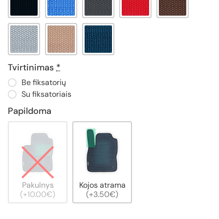
Tvirtinimas
*
Be fiksatorių
Su fiksatoriais
Papildoma
Pakulnys
Kojos atrama
(+10.00€)
(+3.50€)