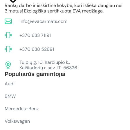
Rankų darbo ir išskirtinė kokybė, kuri išlieka daugiau nei
3 metus! Ekologiška sertifikuota EVA medžiaga.
info@evacarmats.com
+370 633 71191
+370 638 52691
Tulpių g. 10, Karčiupio k.,
Kaišiadorių r. sav. LT-56326
Populiarūs gamintojai
Audi
BMW
Mercedes-Benz
Volkswagen