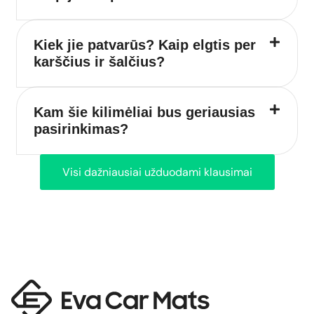
Kiek jie patvarūs? Kaip elgtis per
karščius ir šalčius?
Kam šie kilimėliai bus geriausias
pasirinkimas?
Visi dažniausiai užduodami klausimai