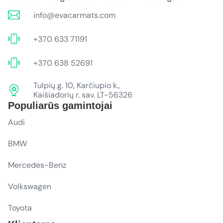
info@evacarmats.com
+370 633 71191
+370 638 52691
Tulpių g. 10, Karčiupio k.,
Kaišiadorių r. sav. LT-56326
Populiarūs gamintojai
Audi
BMW
Mercedes-Benz
Volkswagen
Toyota