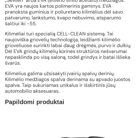
„Sevilen“ arba EVA (etileno vinilo acetato) medžiagos.
EVA yra naujos kartos polimerinis gaminys. EVA
pranoksta guminius ir poliuretano kilimėlius dėl savo
patvarumo, lankstumo, kvapo nebuvimo, atsparumo
šalčiui iki -55.
Kilimėliai turi specialią CELL-CLEAN sistemą. Tai
naujoviška griovelių technologija, leidžianti kilimėlio
grioveliuose surinkti labai daug drėgmės, purvo ir dulkių.
Dėl EVA grindų kilimėlių korinės struktūros nešvarumai
nepasklinda po visą saloną, todėl grindys ir batai išlieka
švarūs.
Kilimėlius galima užsisakyti įvairių spalvų derinių.
Kilimėlio medžiagos spalva derinama su apvado juostos
spalva. Taip sukuriamas unikalus ir išskirtinis jūsų
automobilio aksesuaras.
Papildomi produktai