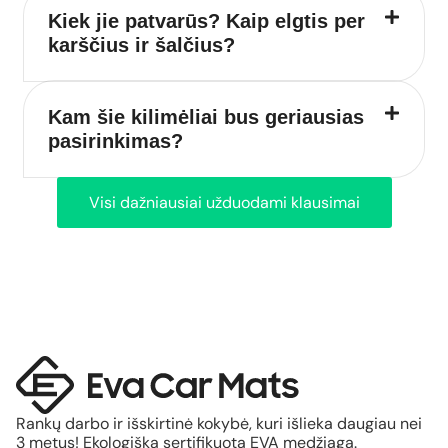
Kiek jie patvarūs? Kaip elgtis per
karščius ir šalčius?
Kam šie kilimėliai bus geriausias
pasirinkimas?
Visi dažniausiai užduodami klausimai
Rankų darbo ir išskirtinė kokybė, kuri išlieka daugiau nei
3 metus! Ekologiška sertifikuota EVA medžiaga.