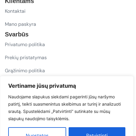
Klientams
Kontaktai
Mano paskyra
Svarbūs
Privatumo politika
Prekių pristatymas
Grąžinimo politika
D. U. K.
Vertiname jūsų privatumą
Sekite mus
Naudojame slapukus siekdami pagerinti jūsų naršymo
patirtį, teikti suasmenintus skelbimus ar turinį ir analizuoti
evacarmats
srautą. Spustelėdami „Patvirtinti“ sutinkate su mūsų
© Copyright 2026 | Eva Car Mats
slapukų naudojimo taisyklėmis.
Sprendimas
Nuostatos
Patvirtinti