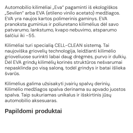
Automobilio kilimėliai „Eva“ pagaminti iš ekologiškos
„Sevilen“ arba EVA (etileno vinilo acetato) medžiagos.
EVA yra naujos kartos polimerinis gaminys. EVA
pranoksta guminius ir poliuretano kilimėlius dėl savo
patvarumo, lankstumo, kvapo nebuvimo, atsparumo
šalčiui iki -55.
Kilimėliai turi specialią CELL-CLEAN sistemą. Tai
naujoviška griovelių technologija, leidžianti kilimėlio
grioveliuose surinkti labai daug drėgmės, purvo ir dulkių.
Dėl EVA grindų kilimėlių korinės struktūros nešvarumai
nepasklinda po visą saloną, todėl grindys ir batai išlieka
švarūs.
Kilimėlius galima užsisakyti įvairių spalvų derinių.
Kilimėlio medžiagos spalva derinama su apvado juostos
spalva. Taip sukuriamas unikalus ir išskirtinis jūsų
automobilio aksesuaras.
Papildomi produktai