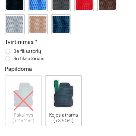
Tvirtinimas
*
Be fiksatorių
Su fiksatoriais
Papildoma
Pakulnys
Kojos atrama
(+10.00€)
(+3.50€)