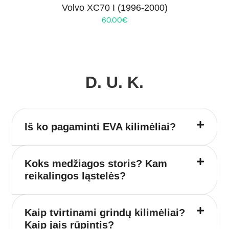
Volvo XC70 I (1996-2000)
60.00
€
D. U. K.
Iš ko pagaminti EVA kilimėliai?
Koks medžiagos storis? Kam
reikalingos ląstelės?
Kaip tvirtinami grindų kilimėliai?
Kaip jais rūpintis?