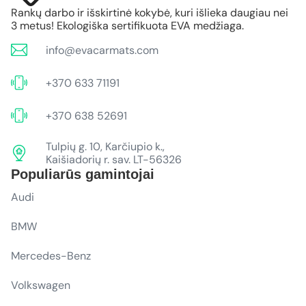
Rankų darbo ir išskirtinė kokybė, kuri išlieka daugiau nei
3 metus! Ekologiška sertifikuota EVA medžiaga.
info@evacarmats.com
+370 633 71191
+370 638 52691
Tulpių g. 10, Karčiupio k.,
Kaišiadorių r. sav. LT-56326
Populiarūs gamintojai
Audi
BMW
Mercedes-Benz
Volkswagen