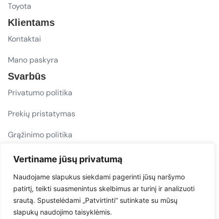
Toyota
Klientams
Kontaktai
Mano paskyra
Svarbūs
Privatumo politika
Prekių pristatymas
Grąžinimo politika
D. U. K.
Vertiname jūsų privatumą
Sekite mus
Naudojame slapukus siekdami pagerinti jūsų naršymo
patirtį, teikti suasmenintus skelbimus ar turinį ir analizuoti
evacarmats
srautą. Spustelėdami „Patvirtinti“ sutinkate su mūsų
© Copyright 2026 | Eva Car Mats
slapukų naudojimo taisyklėmis.