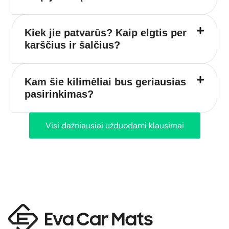
Kiek jie patvarūs? Kaip elgtis per
karščius ir šalčius?
Kam šie kilimėliai bus geriausias
pasirinkimas?
Visi dažniausiai užduodami klausimai