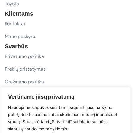
Toyota
Klientams
Kontaktai
Mano paskyra
Svarbūs
Privatumo politika
Prekių pristatymas
Grąžinimo politika
D. U. K.
Vertiname jūsų privatumą
Sekite mus
Naudojame slapukus siekdami pagerinti jūsų naršymo
patirtį, teikti suasmenintus skelbimus ar turinį ir analizuoti
evacarmats
srautą. Spustelėdami „Patvirtinti“ sutinkate su mūsų
© Copyright 2026 | Eva Car Mats
slapukų naudojimo taisyklėmis.