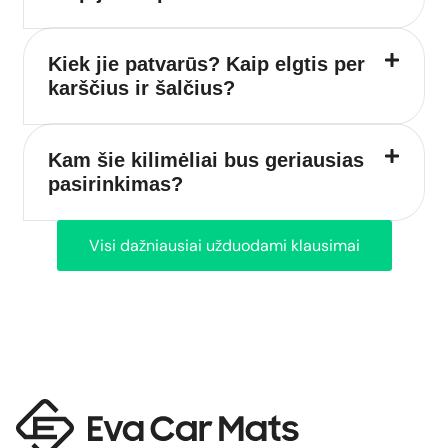
Kiek jie patvarūs? Kaip elgtis per
karščius ir šalčius?
Kam šie kilimėliai bus geriausias
pasirinkimas?
Visi dažniausiai užduodami klausimai