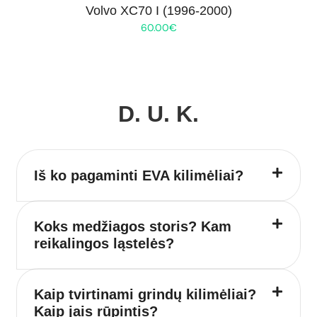
Volvo XC70 I (1996-2000)
60.00
€
D. U. K.
Iš ko pagaminti EVA kilimėliai?
Koks medžiagos storis? Kam
reikalingos ląstelės?
Kaip tvirtinami grindų kilimėliai?
Kaip jais rūpintis?