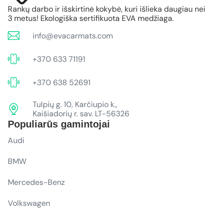
Rankų darbo ir išskirtinė kokybė, kuri išlieka daugiau nei
3 metus! Ekologiška sertifikuota EVA medžiaga.
info@evacarmats.com
+370 633 71191
+370 638 52691
Tulpių g. 10, Karčiupio k.,
Kaišiadorių r. sav. LT-56326
Populiarūs gamintojai
Audi
BMW
Mercedes-Benz
Volkswagen