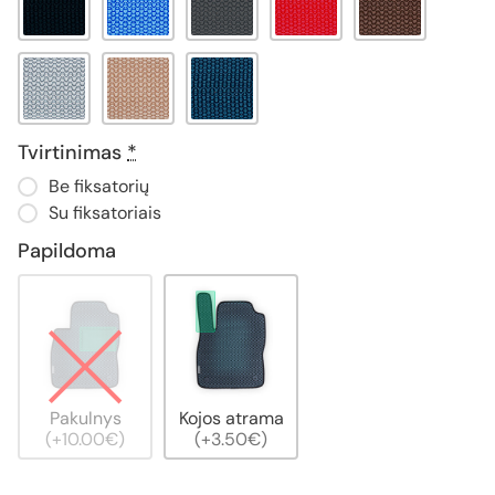
Tvirtinimas
*
Be fiksatorių
Su fiksatoriais
Papildoma
Pakulnys
Kojos atrama
(+10.00€)
(+3.50€)