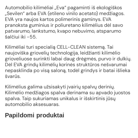
Automobilio kilimėliai „Eva“ pagaminti iš ekologiškos
„Sevilen“ arba EVA (etileno vinilo acetato) medžiagos.
EVA yra naujos kartos polimerinis gaminys. EVA
pranoksta guminius ir poliuretano kilimėlius dėl savo
patvarumo, lankstumo, kvapo nebuvimo, atsparumo
šalčiui iki -55.
Kilimėliai turi specialią CELL-CLEAN sistemą. Tai
naujoviška griovelių technologija, leidžianti kilimėlio
grioveliuose surinkti labai daug drėgmės, purvo ir dulkių.
Dėl EVA grindų kilimėlių korinės struktūros nešvarumai
nepasklinda po visą saloną, todėl grindys ir batai išlieka
švarūs.
Kilimėlius galima užsisakyti įvairių spalvų derinių.
Kilimėlio medžiagos spalva derinama su apvado juostos
spalva. Taip sukuriamas unikalus ir išskirtinis jūsų
automobilio aksesuaras.
Papildomi produktai