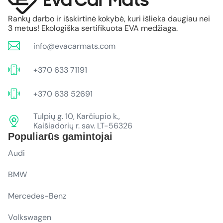
Rankų darbo ir išskirtinė kokybė, kuri išlieka daugiau nei
3 metus! Ekologiška sertifikuota EVA medžiaga.
info@evacarmats.com
+370 633 71191
+370 638 52691
Tulpių g. 10, Karčiupio k.,
Kaišiadorių r. sav. LT-56326
Populiarūs gamintojai
Audi
BMW
Mercedes-Benz
Volkswagen