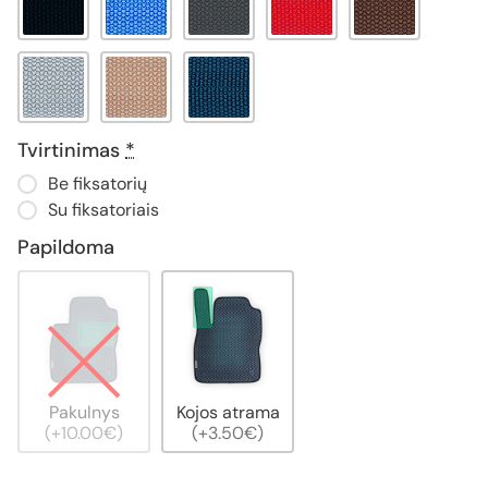
Tvirtinimas
*
Be fiksatorių
Su fiksatoriais
Papildoma
Pakulnys
Kojos atrama
(+10.00€)
(+3.50€)