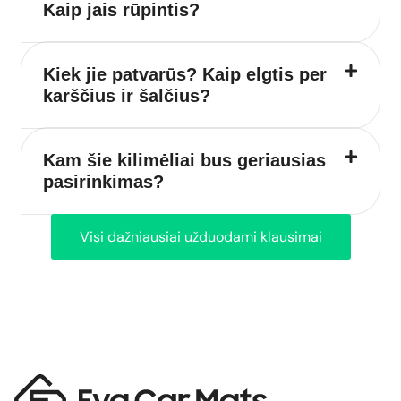
Kaip jais rūpintis?
Kiek jie patvarūs? Kaip elgtis per
karščius ir šalčius?
Kam šie kilimėliai bus geriausias
pasirinkimas?
Visi dažniausiai užduodami klausimai