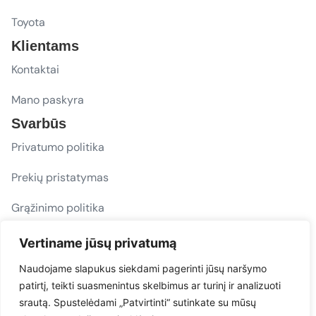
Toyota
Klientams
Kontaktai
Mano paskyra
Svarbūs
Privatumo politika
Prekių pristatymas
Grąžinimo politika
D. U. K.
Vertiname jūsų privatumą
Sekite mus
Naudojame slapukus siekdami pagerinti jūsų naršymo
patirtį, teikti suasmenintus skelbimus ar turinį ir analizuoti
evacarmats
srautą. Spustelėdami „Patvirtinti“ sutinkate su mūsų
© Copyright 2026 | Eva Car Mats