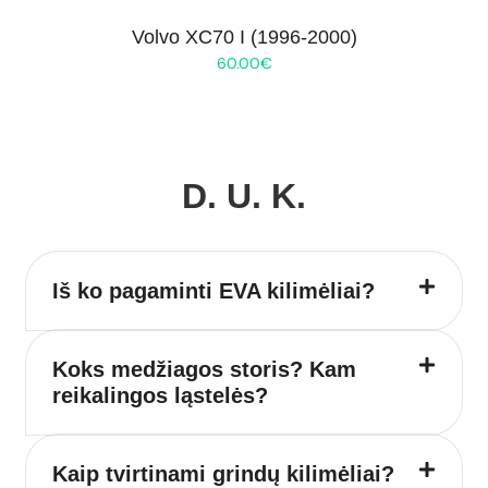
Volvo XC70 I (1996-2000)
60.00
€
D. U. K.
Iš ko pagaminti EVA kilimėliai?
Koks medžiagos storis? Kam
reikalingos ląstelės?
Kaip tvirtinami grindų kilimėliai?