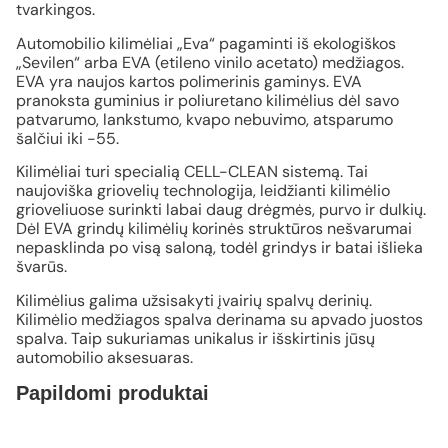
tvarkingos.
Automobilio kilimėliai „Eva“ pagaminti iš ekologiškos
„Sevilen“ arba EVA (etileno vinilo acetato) medžiagos.
EVA yra naujos kartos polimerinis gaminys. EVA
pranoksta guminius ir poliuretano kilimėlius dėl savo
patvarumo, lankstumo, kvapo nebuvimo, atsparumo
šalčiui iki -55.
Kilimėliai turi specialią CELL-CLEAN sistemą. Tai
naujoviška griovelių technologija, leidžianti kilimėlio
grioveliuose surinkti labai daug drėgmės, purvo ir dulkių.
Dėl EVA grindų kilimėlių korinės struktūros nešvarumai
nepasklinda po visą saloną, todėl grindys ir batai išlieka
švarūs.
Kilimėlius galima užsisakyti įvairių spalvų derinių.
Kilimėlio medžiagos spalva derinama su apvado juostos
spalva. Taip sukuriamas unikalus ir išskirtinis jūsų
automobilio aksesuaras.
Papildomi produktai