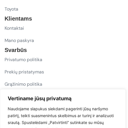
Toyota
Klientams
Kontaktai
Mano paskyra
Svarbūs
Privatumo politika
Prekių pristatymas
Grąžinimo politika
D. U. K.
Vertiname jūsų privatumą
Sekite mus
Naudojame slapukus siekdami pagerinti jūsų naršymo
patirtį, teikti suasmenintus skelbimus ar turinį ir analizuoti
evacarmats
srautą. Spustelėdami „Patvirtinti“ sutinkate su mūsų
© Copyright 2026 | Eva Car Mats