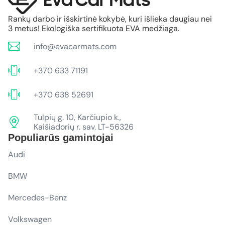
Rankų darbo ir išskirtinė kokybė, kuri išlieka daugiau nei
3 metus! Ekologiška sertifikuota EVA medžiaga.
info@evacarmats.com
+370 633 71191
+370 638 52691
Tulpių g. 10, Karčiupio k.,
Kaišiadorių r. sav. LT-56326
Populiarūs gamintojai
Audi
BMW
Mercedes-Benz
Volkswagen