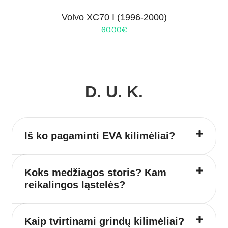
Volvo XC70 I (1996-2000)
60.00
€
D. U. K.
Iš ko pagaminti EVA kilimėliai?
Koks medžiagos storis? Kam
reikalingos ląstelės?
Kaip tvirtinami grindų kilimėliai?