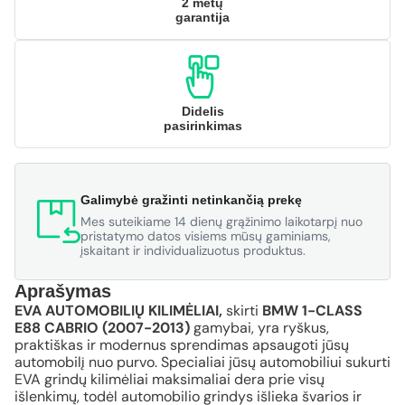
2 metų
garantija
Didelis
pasirinkimas
Galimybė gražinti netinkančią prekę
Mes suteikiame 14 dienų grąžinimo laikotarpį nuo
pristatymo datos visiems mūsų gaminiams,
įskaitant ir individualizuotus produktus.
Aprašymas
EVA AUTOMOBILIŲ KILIMĖLIAI,
skirti
BMW 1-CLASS
E88 CABRIO (2007-2013)
gamybai, yra ryškus,
praktiškas ir modernus sprendimas apsaugoti jūsų
automobilį nuo purvo. Specialiai jūsų automobiliui sukurti
EVA grindų kilimėliai maksimaliai dera prie visų
išlenkimų, todėl automobilio grindys išlieka švarios ir