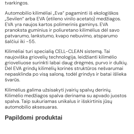
tvarkingos.
Automobilio kilimėliai „Eva“ pagaminti iš ekologiškos
„Sevilen“ arba EVA (etileno vinilo acetato) medžiagos.
EVA yra naujos kartos polimerinis gaminys. EVA
pranoksta guminius ir poliuretano kilimėlius dėl savo
patvarumo, lankstumo, kvapo nebuvimo, atsparumo
šalčiui iki -55.
Kilimėliai turi specialią CELL-CLEAN sistemą. Tai
naujoviška griovelių technologija, leidžianti kilimėlio
grioveliuose surinkti labai daug drėgmės, purvo ir dulkių.
Dėl EVA grindų kilimėlių korinės struktūros nešvarumai
nepasklinda po visą saloną, todėl grindys ir batai išlieka
švarūs.
Kilimėlius galima užsisakyti įvairių spalvų derinių.
Kilimėlio medžiagos spalva derinama su apvado juostos
spalva. Taip sukuriamas unikalus ir išskirtinis jūsų
automobilio aksesuaras.
Papildomi produktai