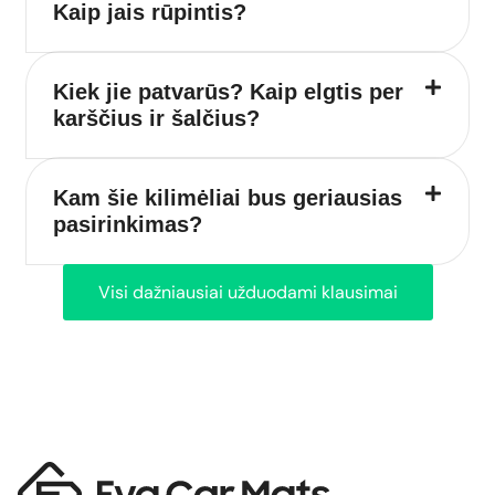
Kaip jais rūpintis?
Kiek jie patvarūs? Kaip elgtis per
karščius ir šalčius?
Kam šie kilimėliai bus geriausias
pasirinkimas?
Visi dažniausiai užduodami klausimai