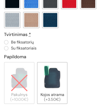
Tvirtinimas
*
Be fiksatorių
Su fiksatoriais
Papildoma
Pakulnys
Kojos atrama
(+10.00€)
(+3.50€)