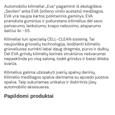
Automobilio kilimėliai „Eva“ pagaminti iš ekologiškos
„Sevilen“ arba EVA (etileno vinilo acetato) medžiagos.
EVA yra naujos kartos polimerinis gaminys. EVA
pranoksta guminius ir poliuretano kilimėlius dėl savo
patvarumo, lankstumo, kvapo nebuvimo, atsparumo
šalčiui iki -55.
Kilimėliai turi specialią CELL-CLEAN sistemą. Tai
naujoviška griovelių technologija, leidžianti kilimėlio
grioveliuose surinkti labai daug drėgmės, purvo ir dulkių.
Dėl EVA grindų kilimėlių korinės struktūros nešvarumai
nepasklinda po visą saloną, todėl grindys ir batai išlieka
švarūs.
Kilimėlius galima užsisakyti įvairių spalvų derinių.
Kilimėlio medžiagos spalva derinama su apvado juostos
spalva. Taip sukuriamas unikalus ir išskirtinis jūsų
automobilio aksesuaras.
Papildomi produktai