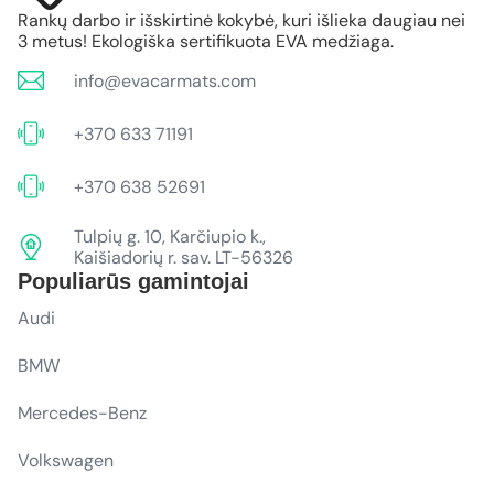
Rankų darbo ir išskirtinė kokybė, kuri išlieka daugiau nei
3 metus! Ekologiška sertifikuota EVA medžiaga.
info@evacarmats.com
+370 633 71191
+370 638 52691
Tulpių g. 10, Karčiupio k.,
Kaišiadorių r. sav. LT-56326
Populiarūs gamintojai
Audi
BMW
Mercedes-Benz
Volkswagen