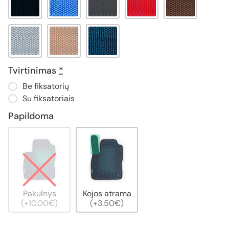
Tvirtinimas
*
Be fiksatorių
Su fiksatoriais
Papildoma
Pakulnys
Kojos atrama
(+10.00€)
(+3.50€)