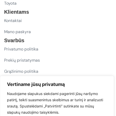
Toyota
Klientams
Kontaktai
Mano paskyra
Svarbūs
Privatumo politika
Prekių pristatymas
Grąžinimo politika
D. U. K.
Vertiname jūsų privatumą
Sekite mus
Naudojame slapukus siekdami pagerinti jūsų naršymo
patirtį, teikti suasmenintus skelbimus ar turinį ir analizuoti
evacarmats
srautą. Spustelėdami „Patvirtinti“ sutinkate su mūsų
© Copyright 2026 | Eva Car Mats
slapukų naudojimo taisyklėmis.