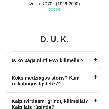
Volvo XC70 I (1996-2000)
60.00
€
D. U. K.
Iš ko pagaminti EVA kilimėliai?
Koks medžiagos storis? Kam
reikalingos ląstelės?
Kaip tvirtinami grindų kilimėliai?
Kaip jais rūpintis?