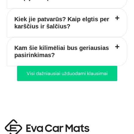
Kiek jie patvarūs? Kaip elgtis per
karščius ir šalčius?
Kam šie kilimėliai bus geriausias
pasirinkimas?
Visi dažniausiai užduodami klausimai