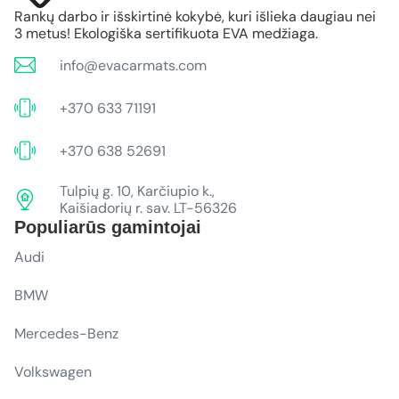
Rankų darbo ir išskirtinė kokybė, kuri išlieka daugiau nei
3 metus! Ekologiška sertifikuota EVA medžiaga.
info@evacarmats.com
+370 633 71191
+370 638 52691
Tulpių g. 10, Karčiupio k.,
Kaišiadorių r. sav. LT-56326
Populiarūs gamintojai
Audi
BMW
Mercedes-Benz
Volkswagen