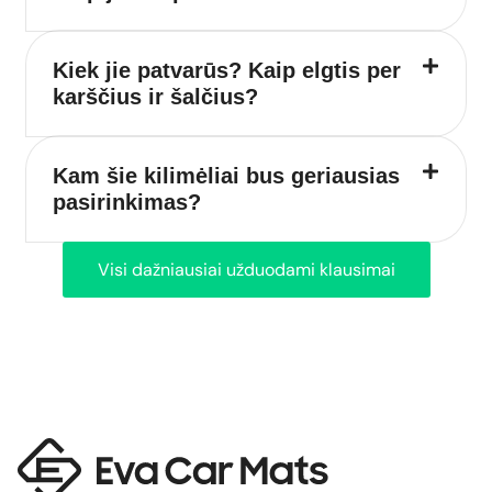
Kiek jie patvarūs? Kaip elgtis per
karščius ir šalčius?
Kam šie kilimėliai bus geriausias
pasirinkimas?
Visi dažniausiai užduodami klausimai