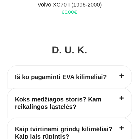
Volvo XC70 I (1996-2000)
60.00
€
D. U. K.
Iš ko pagaminti EVA kilimėliai?
Koks medžiagos storis? Kam
reikalingos ląstelės?
Kaip tvirtinami grindų kilimėliai?
Kaip jais rūpintis?