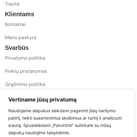
Toyota
Klientams
Kontaktai
Mano paskyra
Svarbūs
Privatumo politika
Prekių pristatymas
Grąžinimo politika
D. U. K.
Vertiname jūsų privatumą
Sekite mus
Naudojame slapukus siekdami pagerinti jūsų naršymo
patirtį, teikti suasmenintus skelbimus ar turinį ir analizuoti
evacarmats
srautą. Spustelėdami „Patvirtinti“ sutinkate su mūsų
© Copyright 2026 | Eva Car Mats
slapukų naudojimo taisyklėmis.