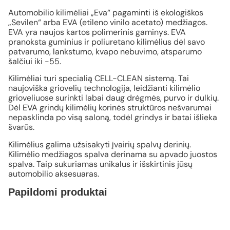
Automobilio kilimėliai „Eva“ pagaminti iš ekologiškos
„Sevilen“ arba EVA (etileno vinilo acetato) medžiagos.
EVA yra naujos kartos polimerinis gaminys. EVA
pranoksta guminius ir poliuretano kilimėlius dėl savo
patvarumo, lankstumo, kvapo nebuvimo, atsparumo
šalčiui iki -55.
Kilimėliai turi specialią CELL-CLEAN sistemą. Tai
naujoviška griovelių technologija, leidžianti kilimėlio
grioveliuose surinkti labai daug drėgmės, purvo ir dulkių.
Dėl EVA grindų kilimėlių korinės struktūros nešvarumai
nepasklinda po visą saloną, todėl grindys ir batai išlieka
švarūs.
Kilimėlius galima užsisakyti įvairių spalvų derinių.
Kilimėlio medžiagos spalva derinama su apvado juostos
spalva. Taip sukuriamas unikalus ir išskirtinis jūsų
automobilio aksesuaras.
Papildomi produktai