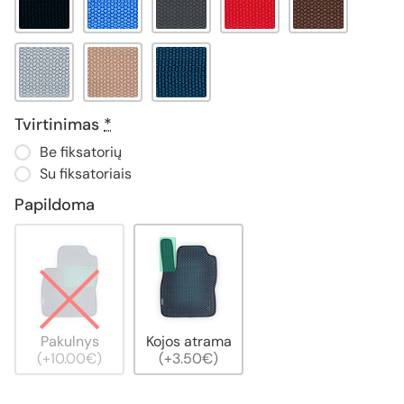
Tvirtinimas
*
Be fiksatorių
Su fiksatoriais
Papildoma
Pakulnys
Kojos atrama
(+10.00€)
(+3.50€)