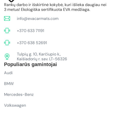
Rankų darbo ir išskirtinė kokybė, kuri išlieka daugiau nei
3 metus! Ekologiška sertifikuota EVA medžiaga.
info@evacarmats.com
+370 633 71191
+370 638 52691
Tulpių g. 10, Karčiupio k.,
Kaišiadorių r. sav. LT-56326
Populiarūs gamintojai
Audi
BMW
Mercedes-Benz
Volkswagen