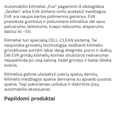
Automobilio kilimėliai „Eva“ pagaminti iš ekologiškos
„Sevilen“ arba EVA (etileno vinilo acetato) medžiagos.
EVA yra naujos kartos polimerinis gaminys. EVA
pranoksta guminius ir poliuretano kilimėlius dėl savo
patvarumo, lankstumo, kvapo nebuvimo, atsparumo
šalčiui iki -55.
Kilimėliai turi specialią CELL-CLEAN sistemą. Tai
naujoviška griovelių technologija, leidžianti kilimėlio
grioveliuose surinkti labai daug drėgmės, purvo ir dulkių.
Dėl EVA grindų kilimėlių korinės struktūros nešvarumai
nepasklinda po visą saloną, todėl grindys ir batai išlieka
švarūs.
Kilimėlius galima užsisakyti įvairių spalvų derinių.
Kilimėlio medžiagos spalva derinama su apvado juostos
spalva. Taip sukuriamas unikalus ir išskirtinis jūsų
automobilio aksesuaras.
Papildomi produktai