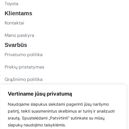
Toyota
Klientams
Kontaktai
Mano paskyra
Svarbūs
Privatumo politika
Prekių pristatymas
Grąžinimo politika
D. U. K.
Vertiname jūsų privatumą
Sekite mus
Naudojame slapukus siekdami pagerinti jūsų naršymo
patirtį, teikti suasmenintus skelbimus ar turinį ir analizuoti
evacarmats
srautą. Spustelėdami „Patvirtinti“ sutinkate su mūsų
© Copyright 2026 | Eva Car Mats
slapukų naudojimo taisyklėmis.