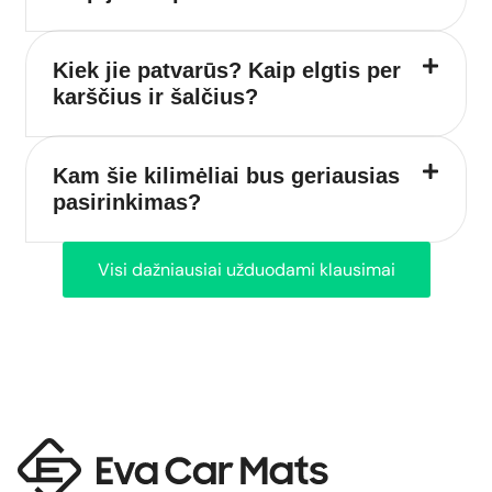
Kiek jie patvarūs? Kaip elgtis per
karščius ir šalčius?
Kam šie kilimėliai bus geriausias
pasirinkimas?
Visi dažniausiai užduodami klausimai