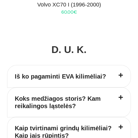
Volvo XC70 I (1996-2000)
60.00
€
D. U. K.
Iš ko pagaminti EVA kilimėliai?
Koks medžiagos storis? Kam
reikalingos ląstelės?
Kaip tvirtinami grindų kilimėliai?
Kaip jais rūpintis?