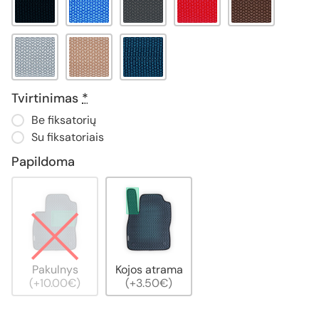
Tvirtinimas
*
Be fiksatorių
Su fiksatoriais
Papildoma
Pakulnys
Kojos atrama
(+10.00€)
(+3.50€)