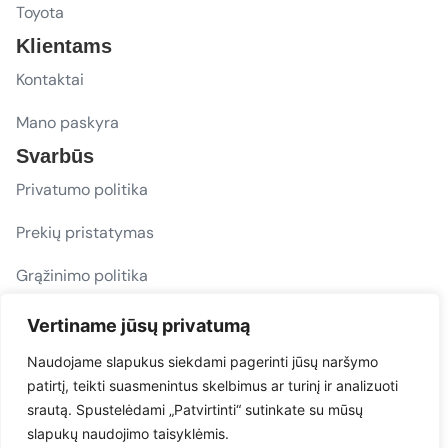
Toyota
Klientams
Kontaktai
Mano paskyra
Svarbūs
Privatumo politika
Prekių pristatymas
Grąžinimo politika
D. U. K.
Vertiname jūsų privatumą
Sekite mus
Naudojame slapukus siekdami pagerinti jūsų naršymo
patirtį, teikti suasmenintus skelbimus ar turinį ir analizuoti
evacarmats
srautą. Spustelėdami „Patvirtinti“ sutinkate su mūsų
© Copyright 2026 | Eva Car Mats
slapukų naudojimo taisyklėmis.