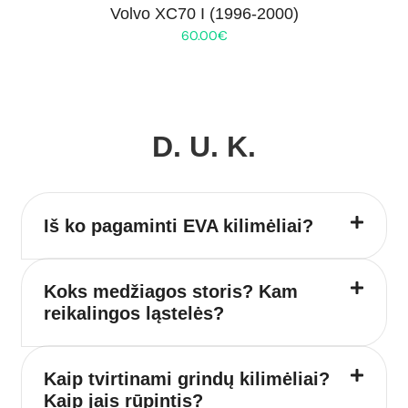
Volvo XC70 I (1996-2000)
60.00
€
D. U. K.
Iš ko pagaminti EVA kilimėliai?
Koks medžiagos storis? Kam
reikalingos ląstelės?
Kaip tvirtinami grindų kilimėliai?
Kaip jais rūpintis?