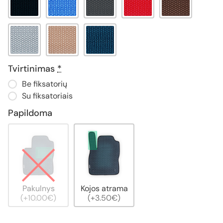
Tvirtinimas
*
Be fiksatorių
Su fiksatoriais
Papildoma
Pakulnys
Kojos atrama
(+10.00€)
(+3.50€)