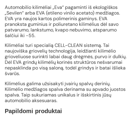
Automobilio kilimėliai „Eva“ pagaminti iš ekologiškos
„Sevilen“ arba EVA (etileno vinilo acetato) medžiagos.
EVA yra naujos kartos polimerinis gaminys. EVA
pranoksta guminius ir poliuretano kilimėlius dėl savo
patvarumo, lankstumo, kvapo nebuvimo, atsparumo
šalčiui iki -55.
Kilimėliai turi specialią CELL-CLEAN sistemą. Tai
naujoviška griovelių technologija, leidžianti kilimėlio
grioveliuose surinkti labai daug drėgmės, purvo ir dulkių.
Dėl EVA grindų kilimėlių korinės struktūros nešvarumai
nepasklinda po visą saloną, todėl grindys ir batai išlieka
švarūs.
Kilimėlius galima užsisakyti įvairių spalvų derinių.
Kilimėlio medžiagos spalva derinama su apvado juostos
spalva. Taip sukuriamas unikalus ir išskirtinis jūsų
automobilio aksesuaras.
Papildomi produktai