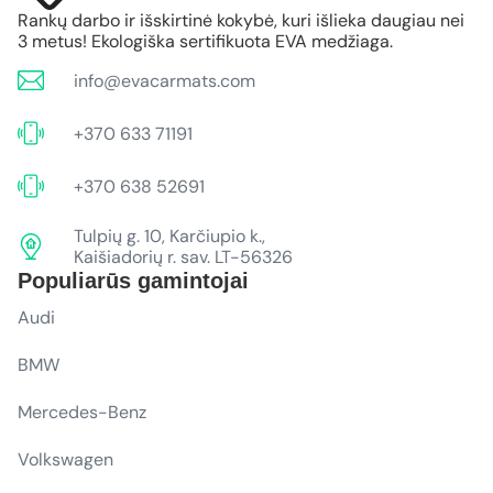
Rankų darbo ir išskirtinė kokybė, kuri išlieka daugiau nei
3 metus! Ekologiška sertifikuota EVA medžiaga.
info@evacarmats.com
+370 633 71191
+370 638 52691
Tulpių g. 10, Karčiupio k.,
Kaišiadorių r. sav. LT-56326
Populiarūs gamintojai
Audi
BMW
Mercedes-Benz
Volkswagen