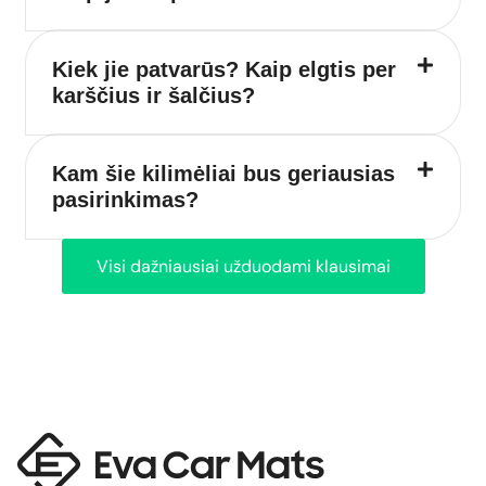
Kiek jie patvarūs? Kaip elgtis per
karščius ir šalčius?
Kam šie kilimėliai bus geriausias
pasirinkimas?
Visi dažniausiai užduodami klausimai