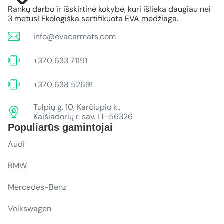
Rankų darbo ir išskirtinė kokybė, kuri išlieka daugiau nei
3 metus! Ekologiška sertifikuota EVA medžiaga.
info@evacarmats.com
+370 633 71191
+370 638 52691
Tulpių g. 10, Karčiupio k.,
Kaišiadorių r. sav. LT-56326
Populiarūs gamintojai
Audi
BMW
Mercedes-Benz
Volkswagen