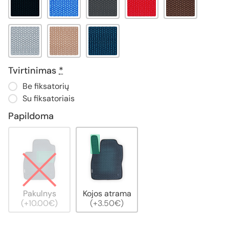
Tvirtinimas
*
Be fiksatorių
Su fiksatoriais
Papildoma
Pakulnys
Kojos atrama
(+10.00€)
(+3.50€)