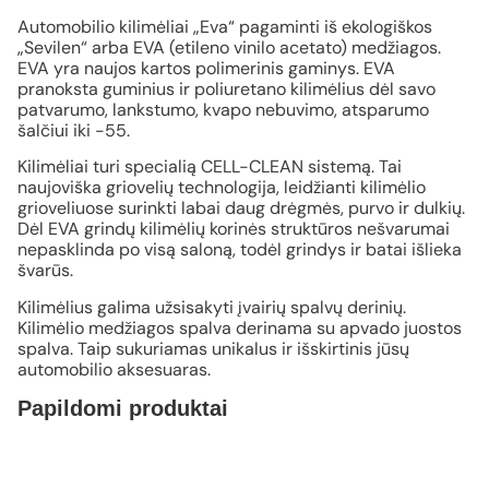
Automobilio kilimėliai „Eva“ pagaminti iš ekologiškos
„Sevilen“ arba EVA (etileno vinilo acetato) medžiagos.
EVA yra naujos kartos polimerinis gaminys. EVA
pranoksta guminius ir poliuretano kilimėlius dėl savo
patvarumo, lankstumo, kvapo nebuvimo, atsparumo
šalčiui iki -55.
Kilimėliai turi specialią CELL-CLEAN sistemą. Tai
naujoviška griovelių technologija, leidžianti kilimėlio
grioveliuose surinkti labai daug drėgmės, purvo ir dulkių.
Dėl EVA grindų kilimėlių korinės struktūros nešvarumai
nepasklinda po visą saloną, todėl grindys ir batai išlieka
švarūs.
Kilimėlius galima užsisakyti įvairių spalvų derinių.
Kilimėlio medžiagos spalva derinama su apvado juostos
spalva. Taip sukuriamas unikalus ir išskirtinis jūsų
automobilio aksesuaras.
Papildomi produktai