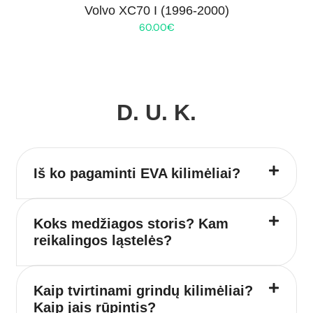
Volvo XC70 I (1996-2000)
60.00
€
D. U. K.
Iš ko pagaminti EVA kilimėliai?
Koks medžiagos storis? Kam
reikalingos ląstelės?
Kaip tvirtinami grindų kilimėliai?
Kaip jais rūpintis?