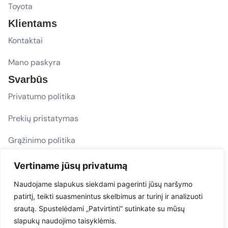
Toyota
Klientams
Kontaktai
Mano paskyra
Svarbūs
Privatumo politika
Prekių pristatymas
Grąžinimo politika
D. U. K.
Vertiname jūsų privatumą
Sekite mus
Naudojame slapukus siekdami pagerinti jūsų naršymo
patirtį, teikti suasmenintus skelbimus ar turinį ir analizuoti
evacarmats
srautą. Spustelėdami „Patvirtinti“ sutinkate su mūsų
© Copyright 2026 | Eva Car Mats
slapukų naudojimo taisyklėmis.