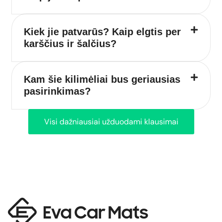
Kiek jie patvarūs? Kaip elgtis per
karščius ir šalčius?
Kam šie kilimėliai bus geriausias
pasirinkimas?
Visi dažniausiai užduodami klausimai