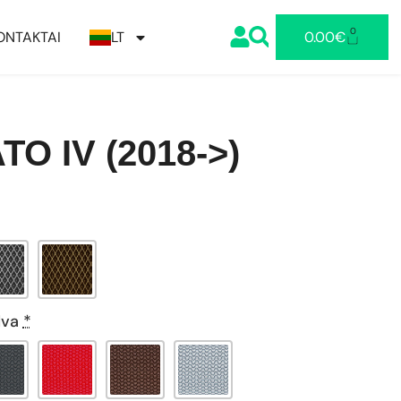
0
ONTAKTAI
LT
0.00
€
O IV (2018->)
lva
*