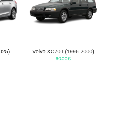
025)
Volvo XC70 I (1996-2000)
60.00
€