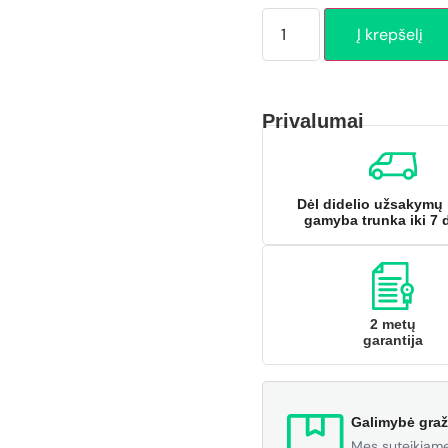
Į krepšelį
Privalumai
Dėl didelio užsakymų 
gamyba trunka iki 7 
2 metų
garantija
Galimybė graž
Mes suteikiame