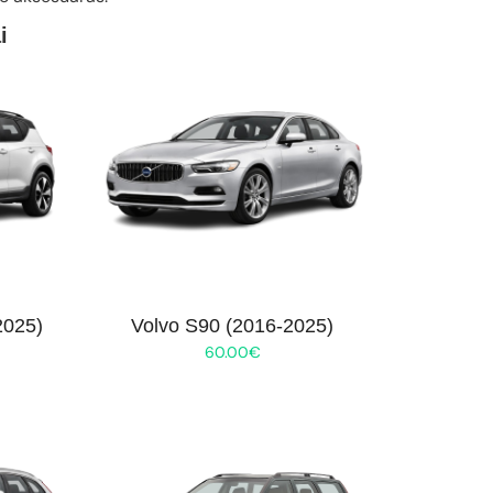
i
2025)
Volvo S90 (2016-2025)
60.00
€