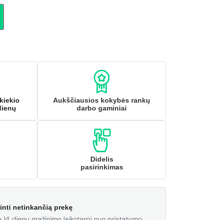
kiekio
Aukščiausios kokybės rankų
dienų
darbo gaminiai
Didelis
pasirinkimas
inti netinkančią prekę
 14 dienų grąžinimo laikotarpį nuo pristatymo