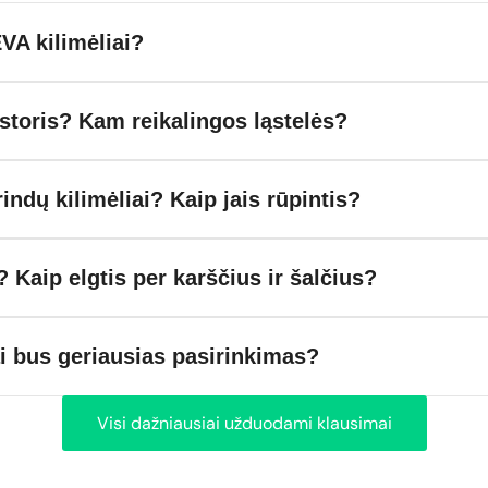
VA kilimėliai?
toris? Kam reikalingos ląstelės?
rindų kilimėliai? Kaip jais rūpintis?
? Kaip elgtis per karščius ir šalčius?
ai bus geriausias pasirinkimas?
Visi dažniausiai užduodami klausimai