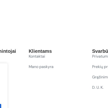
intojai
Klientams
Svarb
Kontaktai
Privatum
Mano paskyra
Prekių p
Grąžinim
D. U. K.