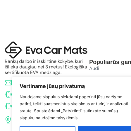
Rankų darbo ir išskirtinė kokybė, kuri
Populiarūs gam
išlieka daugiau nei 3 metus! Ekologiška
Audi
sertifikuota EVA medžiaga.
BMW
info@evacarmats.com
Vertiname jūsų privatumą
Mercedes-Benz
+370 633 71191
Naudojame slapukus siekdami pagerinti jūsų naršymo
patirtį, teikti suasmenintus skelbimus ar turinį ir analizuoti
Volkswagen
+370 638 52691
srautą. Spustelėdami „Patvirtinti“ sutinkate su mūsų
Tulpių g. 10, Karčiupio k.,
slapukų naudojimo taisyklėmis.
Toyota
Kaišiadorių r. sav. LT-56326