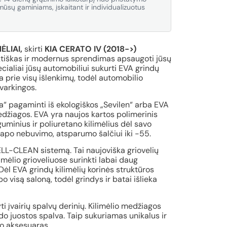
ūsų gaminiams, įskaitant ir individualizuotus
ĖLIAI,
skirti
KIA CERATO IV (2018->)
ktiškas ir modernus sprendimas apsaugoti jūsų
cialiai jūsų automobiliui sukurti EVA grindų
a prie visų išlenkimų, todėl automobilio
tvarkingos.
va“ pagaminti iš ekologiškos „Sevilen“ arba EVA
medžiagos. EVA yra naujos kartos polimerinis
minius ir poliuretano kilimėlius dėl savo
apo nebuvimo, atsparumo šalčiui iki -55.
CELL-CLEAN sistemą. Tai naujoviška griovelių
limėlio grioveliuose surinkti labai daug
Dėl EVA grindų kilimėlių korinės struktūros
 visą saloną, todėl grindys ir batai išlieka
ti įvairių spalvų derinių. Kilimėlio medžiagos
o juostos spalva. Taip sukuriamas unikalus ir
io aksesuaras.