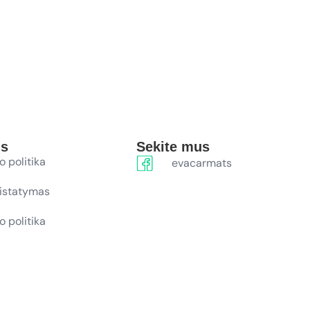
ūs
Sekite mus
o politika
evacarmats
ristatymas
o politika