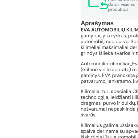
datos visiems m
produktus.
Aprašymas
EVA AUTOMOBILIŲ KILIM
gamybai, yra ryškus, pra
automobilį nuo purvo. Spe
kilimėliai maksimaliai der
grindys išlieka švarios ir 
Automobilio kilimėliai „E
(etileno vinilo acetato) 
gaminys. EVA pranoksta gu
patvarumo, lankstumo, kv
Kilimėliai turi specialią 
technologija, leidžianti ki
drėgmės, purvo ir dulkių. 
nešvarumai nepasklinda po
švarūs.
Kilimėlius galima užsisaky
spalva derinama su apvad
išskirtinis jūsų automobil