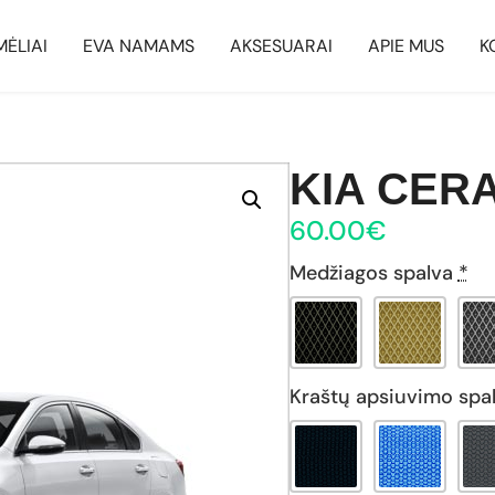
MĖLIAI
EVA NAMAMS
AKSESUARAI
APIE MUS
K
KIA CERAT
60.00
€
Medžiagos spalva
*
Kraštų apsiuvimo spa