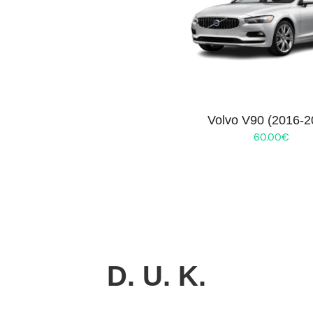
Volvo V90 (2016-2
60.00
€
D. U. K.