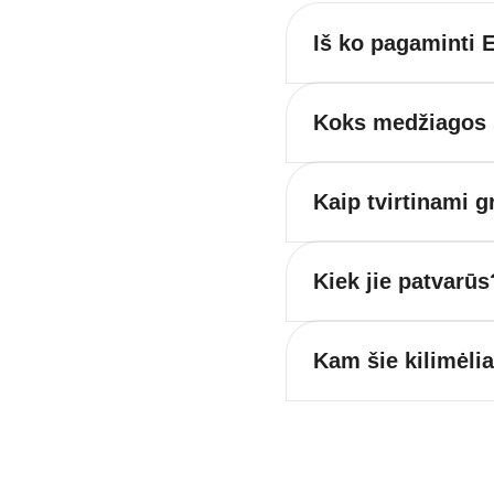
Iš ko pagaminti E
Koks medžiagos s
Kaip tvirtinami g
Kiek jie patvarūs
Kam šie kilimėli