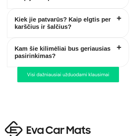
Kiek jie patvarūs? Kaip elgtis per
karščius ir šalčius?
Kam šie kilimėliai bus geriausias
pasirinkimas?
Visi dažniausiai užduodami klausimai