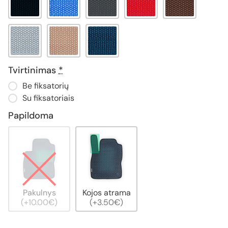
Tvirtinimas
*
Be fiksatorių
Su fiksatoriais
Papildoma
Pakulnys
Kojos atrama
(+10.00€)
(+3.50€)