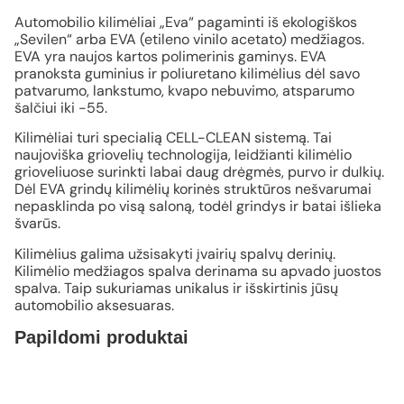
Automobilio kilimėliai „Eva“ pagaminti iš ekologiškos
„Sevilen“ arba EVA (etileno vinilo acetato) medžiagos.
EVA yra naujos kartos polimerinis gaminys. EVA
pranoksta guminius ir poliuretano kilimėlius dėl savo
patvarumo, lankstumo, kvapo nebuvimo, atsparumo
šalčiui iki -55.
Kilimėliai turi specialią CELL-CLEAN sistemą. Tai
naujoviška griovelių technologija, leidžianti kilimėlio
grioveliuose surinkti labai daug drėgmės, purvo ir dulkių.
Dėl EVA grindų kilimėlių korinės struktūros nešvarumai
nepasklinda po visą saloną, todėl grindys ir batai išlieka
švarūs.
Kilimėlius galima užsisakyti įvairių spalvų derinių.
Kilimėlio medžiagos spalva derinama su apvado juostos
spalva. Taip sukuriamas unikalus ir išskirtinis jūsų
automobilio aksesuaras.
Papildomi produktai