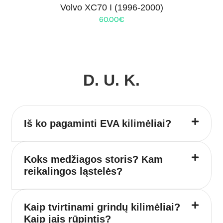
Volvo XC70 I (1996-2000)
60.00
€
D. U. K.
Iš ko pagaminti EVA kilimėliai?
Koks medžiagos storis? Kam
reikalingos ląstelės?
Kaip tvirtinami grindų kilimėliai?
Kaip jais rūpintis?