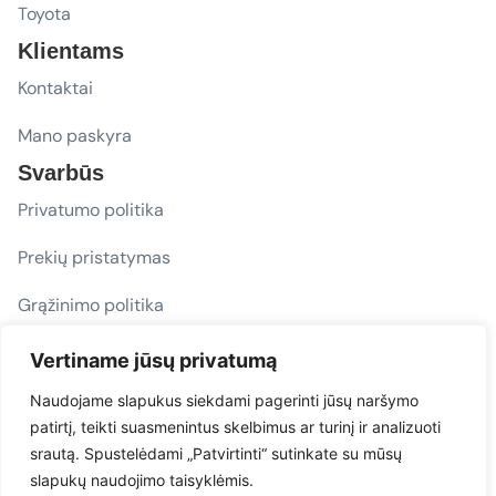
Toyota
Klientams
Kontaktai
Mano paskyra
Svarbūs
Privatumo politika
Prekių pristatymas
Grąžinimo politika
D. U. K.
Vertiname jūsų privatumą
Sekite mus
Naudojame slapukus siekdami pagerinti jūsų naršymo
patirtį, teikti suasmenintus skelbimus ar turinį ir analizuoti
evacarmats
srautą. Spustelėdami „Patvirtinti“ sutinkate su mūsų
© Copyright 2026 | Eva Car Mats
slapukų naudojimo taisyklėmis.