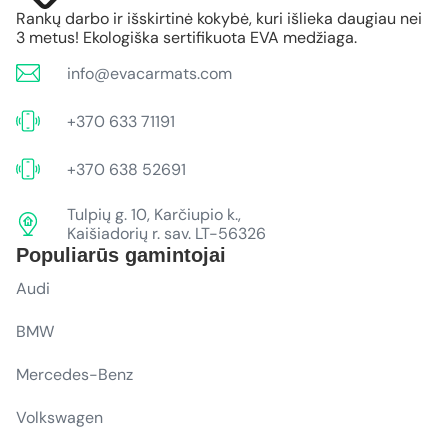
Rankų darbo ir išskirtinė kokybė, kuri išlieka daugiau nei
3 metus! Ekologiška sertifikuota EVA medžiaga.
info@evacarmats.com
+370 633 71191
+370 638 52691
Tulpių g. 10, Karčiupio k.,
Kaišiadorių r. sav. LT-56326
Populiarūs gamintojai
Audi
BMW
Mercedes-Benz
Volkswagen