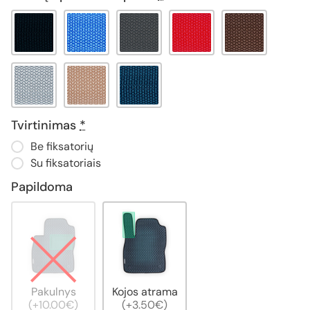
Tvirtinimas
*
Be fiksatorių
Su fiksatoriais
Papildoma
Pakulnys
Kojos atrama
(+10.00€)
(+3.50€)