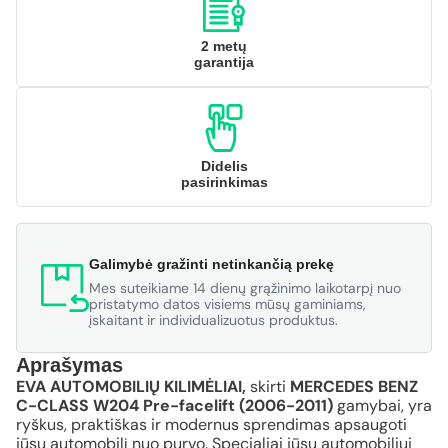
2 metų
garantija
Didelis
pasirinkimas
Galimybė gražinti netinkančią prekę
Mes suteikiame 14 dienų grąžinimo laikotarpį nuo
pristatymo datos visiems mūsų gaminiams,
įskaitant ir individualizuotus produktus.
Aprašymas
EVA AUTOMOBILIŲ KILIMĖLIAI,
skirti
MERCEDES BENZ
C-CLASS W204 Pre-facelift (2006-2011)
gamybai, yra
ryškus, praktiškas ir modernus sprendimas apsaugoti
jūsų automobilį nuo purvo. Specialiai jūsų automobiliui