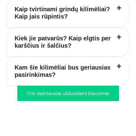
Kaip tvirtinami grindų kilimėliai?
Kaip jais rūpintis?
Kiek jie patvarūs? Kaip elgtis per
karščius ir šalčius?
Kam šie kilimėliai bus geriausias
pasirinkimas?
Visi dažniausiai užduodami klausimai