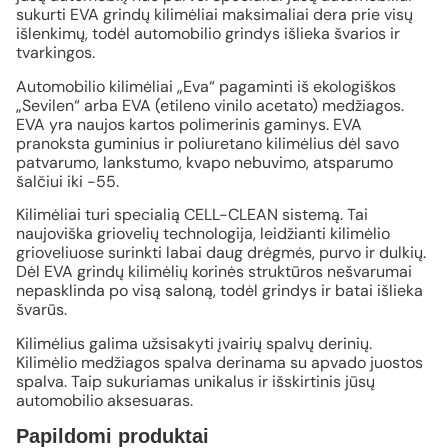
sukurti EVA grindų kilimėliai maksimaliai dera prie visų
išlenkimų, todėl automobilio grindys išlieka švarios ir
tvarkingos.
Automobilio kilimėliai „Eva“ pagaminti iš ekologiškos
„Sevilen“ arba EVA (etileno vinilo acetato) medžiagos.
EVA yra naujos kartos polimerinis gaminys. EVA
pranoksta guminius ir poliuretano kilimėlius dėl savo
patvarumo, lankstumo, kvapo nebuvimo, atsparumo
šalčiui iki -55.
Kilimėliai turi specialią CELL-CLEAN sistemą. Tai
naujoviška griovelių technologija, leidžianti kilimėlio
grioveliuose surinkti labai daug drėgmės, purvo ir dulkių.
Dėl EVA grindų kilimėlių korinės struktūros nešvarumai
nepasklinda po visą saloną, todėl grindys ir batai išlieka
švarūs.
Kilimėlius galima užsisakyti įvairių spalvų derinių.
Kilimėlio medžiagos spalva derinama su apvado juostos
spalva. Taip sukuriamas unikalus ir išskirtinis jūsų
automobilio aksesuaras.
Papildomi produktai