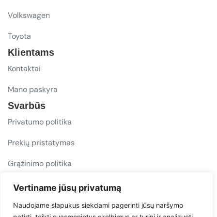
Volkswagen
Toyota
Klientams
Kontaktai
Mano paskyra
Svarbūs
Privatumo politika
Prekių pristatymas
Grąžinimo politika
D. U. K.
Vertiname jūsų privatumą
Sekite mus
Naudojame slapukus siekdami pagerinti jūsų naršymo
patirtį, teikti suasmenintus skelbimus ar turinį ir analizuoti