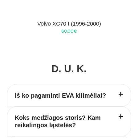
Volvo XC70 I (1996-2000)
60.00
€
D. U. K.
Iš ko pagaminti EVA kilimėliai?
Koks medžiagos storis? Kam
reikalingos ląstelės?