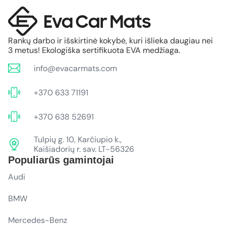
Rankų darbo ir išskirtinė kokybė, kuri išlieka daugiau nei
3 metus! Ekologiška sertifikuota EVA medžiaga.
info@evacarmats.com
+370 633 71191
+370 638 52691
Tulpių g. 10, Karčiupio k.,
Kaišiadorių r. sav. LT-56326
Populiarūs gamintojai
Audi
BMW
Mercedes-Benz