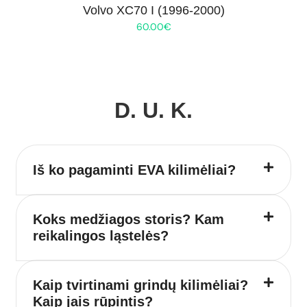
Volvo XC70 I (1996-2000)
60.00
€
D. U. K.
Iš ko pagaminti EVA kilimėliai?
Koks medžiagos storis? Kam
reikalingos ląstelės?
Kaip tvirtinami grindų kilimėliai?
Kaip jais rūpintis?