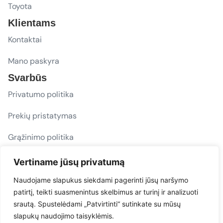
Toyota
Klientams
Kontaktai
Mano paskyra
Svarbūs
Privatumo politika
Prekių pristatymas
Grąžinimo politika
D. U. K.
Vertiname jūsų privatumą
Sekite mus
Naudojame slapukus siekdami pagerinti jūsų naršymo
patirtį, teikti suasmenintus skelbimus ar turinį ir analizuoti
evacarmats
srautą. Spustelėdami „Patvirtinti“ sutinkate su mūsų
© Copyright 2026 | Eva Car Mats
slapukų naudojimo taisyklėmis.