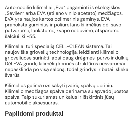
Automobilio kilimėliai „Eva“ pagaminti iš ekologiškos
„Sevilen“ arba EVA (etileno vinilo acetato) medžiagos.
EVA yra naujos kartos polimerinis gaminys. EVA
pranoksta guminius ir poliuretano kilimėlius dėl savo
patvarumo, lankstumo, kvapo nebuvimo, atsparumo
šalčiui iki -55.
Kilimėliai turi specialią CELL-CLEAN sistemą. Tai
naujoviška griovelių technologija, leidžianti kilimėlio
grioveliuose surinkti labai daug drėgmės, purvo ir dulkių.
Dėl EVA grindų kilimėlių korinės struktūros nešvarumai
nepasklinda po visą saloną, todėl grindys ir batai išlieka
švarūs.
Kilimėlius galima užsisakyti įvairių spalvų derinių.
Kilimėlio medžiagos spalva derinama su apvado juostos
spalva. Taip sukuriamas unikalus ir išskirtinis jūsų
automobilio aksesuaras.
Papildomi produktai