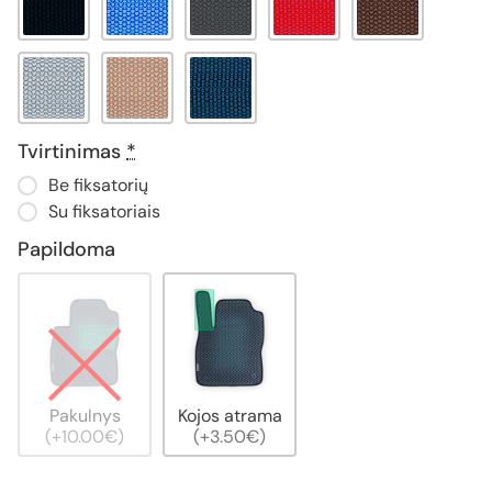
Tvirtinimas
*
Be fiksatorių
Su fiksatoriais
Papildoma
Pakulnys
Kojos atrama
(+10.00€)
(+3.50€)