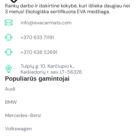
Rankų darbo ir išskirtinė kokybė, kuri išlieka daugiau nei
3 metus! Ekologiška sertifikuota EVA medžiaga.
info@evacarmats.com
+370 633 71191
+370 638 52691
Tulpių g. 10, Karčiupio k.,
Kaišiadorių r. sav. LT-56326
Populiarūs gamintojai
Audi
BMW
Mercedes-Benz
Volkswagen