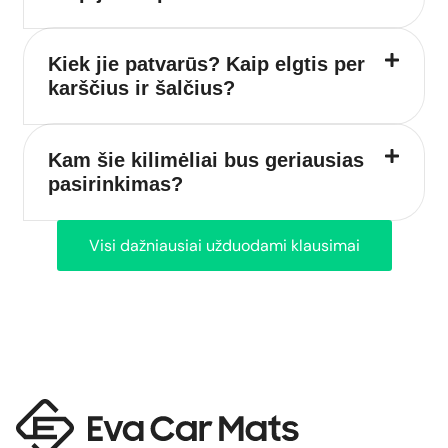
Kiek jie patvarūs? Kaip elgtis per
karščius ir šalčius?
Kam šie kilimėliai bus geriausias
pasirinkimas?
Visi dažniausiai užduodami klausimai