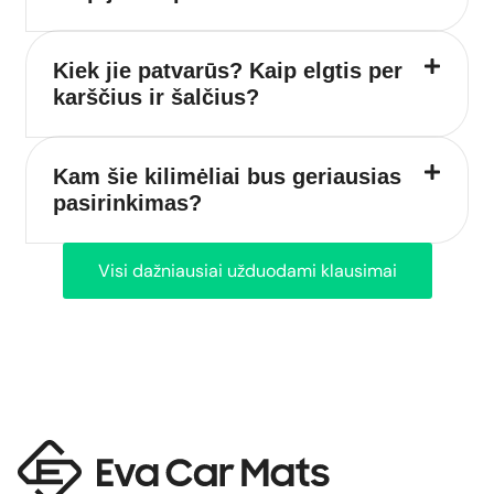
Kiek jie patvarūs? Kaip elgtis per
karščius ir šalčius?
Kam šie kilimėliai bus geriausias
pasirinkimas?
Visi dažniausiai užduodami klausimai