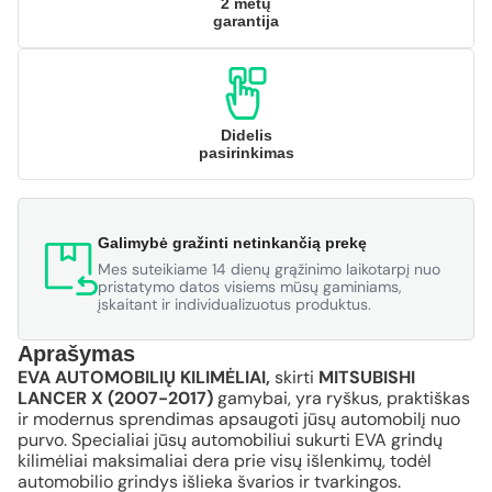
2 metų
garantija
Didelis
pasirinkimas
Galimybė gražinti netinkančią prekę
Mes suteikiame 14 dienų grąžinimo laikotarpį nuo
pristatymo datos visiems mūsų gaminiams,
įskaitant ir individualizuotus produktus.
Aprašymas
EVA AUTOMOBILIŲ KILIMĖLIAI,
skirti
MITSUBISHI
LANCER X (2007-2017)
gamybai, yra ryškus, praktiškas
ir modernus sprendimas apsaugoti jūsų automobilį nuo
purvo. Specialiai jūsų automobiliui sukurti EVA grindų
kilimėliai maksimaliai dera prie visų išlenkimų, todėl
automobilio grindys išlieka švarios ir tvarkingos.