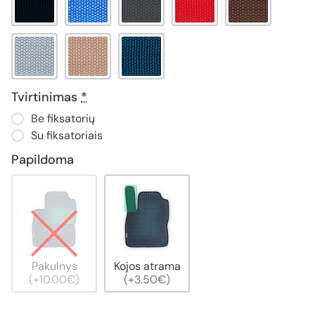
Tvirtinimas
*
Be fiksatorių
Su fiksatoriais
Papildoma
Pakulnys
Kojos atrama
(+10.00€)
(+3.50€)