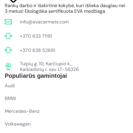
Rankų darbo ir išskirtinė kokybė, kuri išlieka daugiau nei
3 metus! Ekologiška sertifikuota EVA medžiaga.
info@evacarmats.com
+370 633 71191
+370 638 52691
Tulpių g. 10, Karčiupio k.,
Kaišiadorių r. sav. LT-56326
Populiarūs gamintojai
Audi
BMW
Mercedes-Benz
Volkswagen