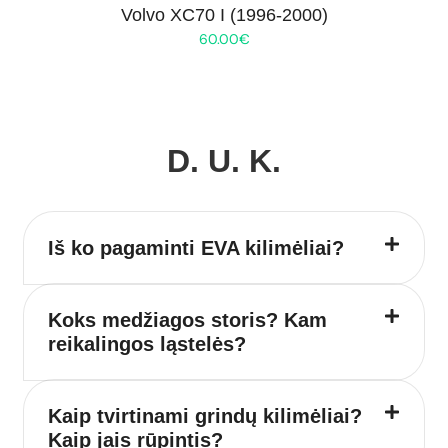
Volvo XC70 I (1996-2000)
60.00
€
D. U. K.
Iš ko pagaminti EVA kilimėliai?
Koks medžiagos storis? Kam
reikalingos ląstelės?
Kaip tvirtinami grindų kilimėliai?
Kaip jais rūpintis?