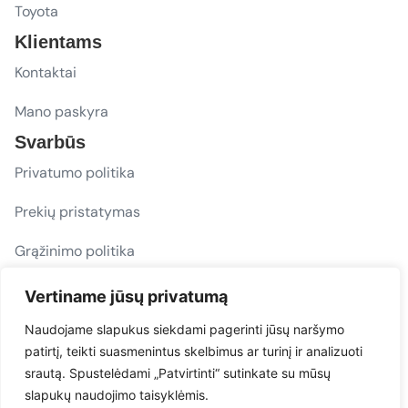
Toyota
Klientams
Kontaktai
Mano paskyra
Svarbūs
Privatumo politika
Prekių pristatymas
Grąžinimo politika
D. U. K.
Vertiname jūsų privatumą
Sekite mus
Naudojame slapukus siekdami pagerinti jūsų naršymo
patirtį, teikti suasmenintus skelbimus ar turinį ir analizuoti
evacarmats
srautą. Spustelėdami „Patvirtinti“ sutinkate su mūsų
© Copyright 2026 | Eva Car Mats
slapukų naudojimo taisyklėmis.