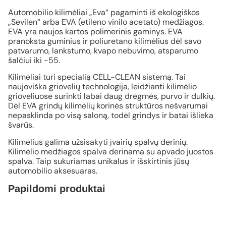
Automobilio kilimėliai „Eva“ pagaminti iš ekologiškos
„Sevilen“ arba EVA (etileno vinilo acetato) medžiagos.
EVA yra naujos kartos polimerinis gaminys. EVA
pranoksta guminius ir poliuretano kilimėlius dėl savo
patvarumo, lankstumo, kvapo nebuvimo, atsparumo
šalčiui iki -55.
Kilimėliai turi specialią CELL-CLEAN sistemą. Tai
naujoviška griovelių technologija, leidžianti kilimėlio
grioveliuose surinkti labai daug drėgmės, purvo ir dulkių.
Dėl EVA grindų kilimėlių korinės struktūros nešvarumai
nepasklinda po visą saloną, todėl grindys ir batai išlieka
švarūs.
Kilimėlius galima užsisakyti įvairių spalvų derinių.
Kilimėlio medžiagos spalva derinama su apvado juostos
spalva. Taip sukuriamas unikalus ir išskirtinis jūsų
automobilio aksesuaras.
Papildomi produktai