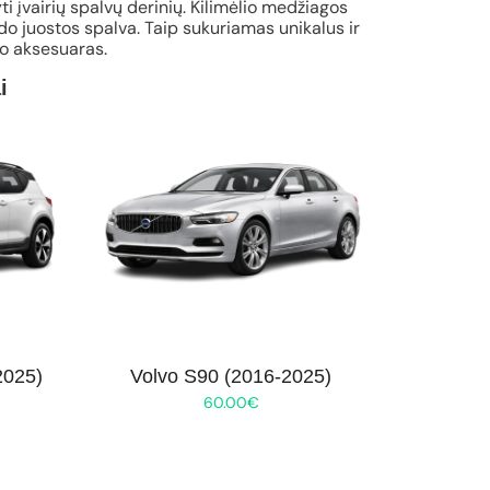
ti įvairių spalvų derinių. Kilimėlio medžiagos
o juostos spalva. Taip sukuriamas unikalus ir
io aksesuaras.
i
2025)
Volvo S90 (2016-2025)
60.00
€