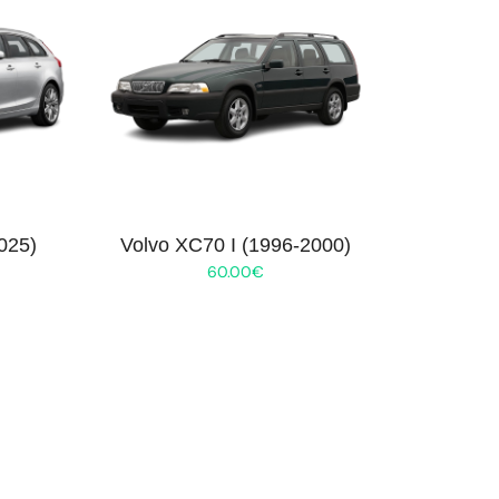
025)
Volvo XC70 I (1996-2000)
60.00
€