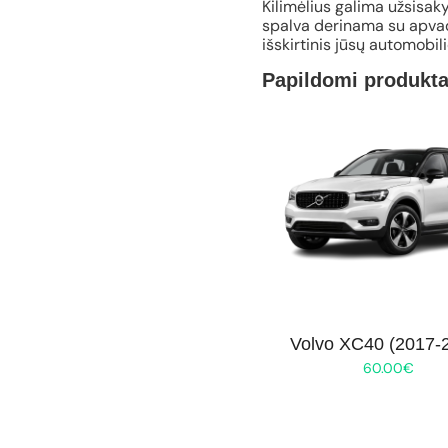
Kilimėlius galima užsisaky
spalva derinama su apvad
išskirtinis jūsų automobil
Papildomi produkta
Volvo XC40 (2017-
60.00
€