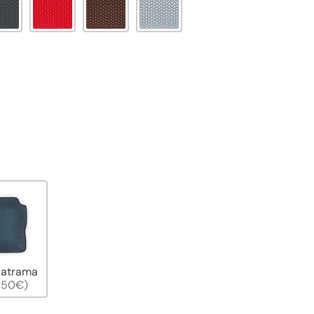
 atrama
.50€)