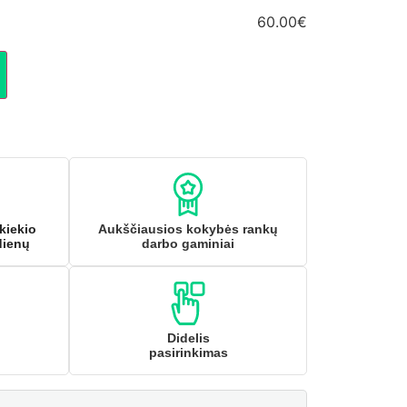
60.00€
kiekio
Aukščiausios kokybės rankų
dienų
darbo gaminiai
Didelis
pasirinkimas