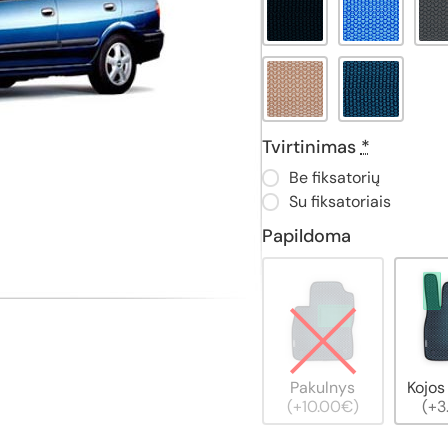
Tvirtinimas
*
Be fiksatorių
Su fiksatoriais
Papildoma
Pakulnys
Kojos
(+10.00€)
(+3