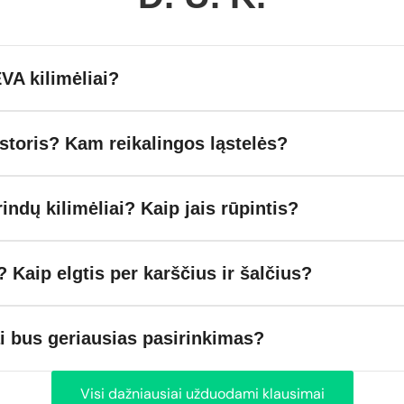
VA kilimėliai?
toris? Kam reikalingos ląstelės?
rindų kilimėliai? Kaip jais rūpintis?
? Kaip elgtis per karščius ir šalčius?
ai bus geriausias pasirinkimas?
Visi dažniausiai užduodami klausimai