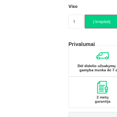
Viso
Į krepšelį
Privalumai
Dėl didelio užsakymų 
gamyba trunka iki 7 
2 metų
garantija