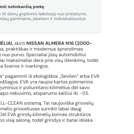
inti netinkančią prekę
 14 dienų grąžinimo laikotarpį nuo pristatymo
ūsų gaminiams, įskaitant ir individualizuotus
ĖLIAI,
skirti
NISSAN ALMERA N16 (2000-
s, praktiškas ir modernus sprendimas
 nuo purvo. Specialiai jūsų automobiliui
iai maksimaliai dera prie visų išlenkimų, todėl
a švarios ir tvarkingos.
va“ pagaminti iš ekologiškos „Sevilen“ arba EVA
medžiagos. EVA yra naujos kartos polimerinis
minius ir poliuretano kilimėlius dėl savo
apo nebuvimo, atsparumo šalčiui iki -55.
CELL-CLEAN sistemą. Tai naujoviška griovelių
limėlio grioveliuose surinkti labai daug
Dėl EVA grindų kilimėlių korinės struktūros
 visą saloną, todėl grindys ir batai išlieka