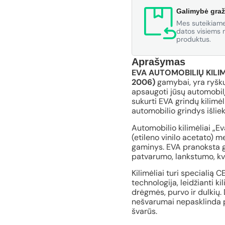
Galimybė graž
Mes suteikiame
datos visiems m
produktus.
Aprašymas
EVA AUTOMOBILIŲ KILIM
2006)
gamybai, yra ryšku
apsaugoti jūsų automobilį
sukurti EVA grindų kilimėl
automobilio grindys išliek
Automobilio kilimėliai „E
(etileno vinilo acetato) 
gaminys. EVA pranoksta gu
patvarumo, lankstumo, kv
Kilimėliai turi specialią 
technologija, leidžianti ki
drėgmės, purvo ir dulkių. 
nešvarumai nepasklinda po
švarūs.