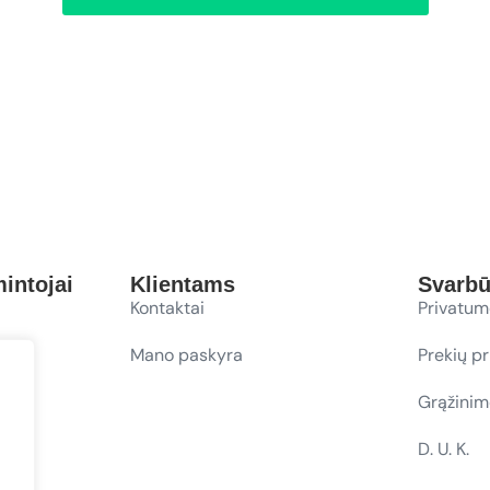
intojai
Klientams
Svarb
Kontaktai
Privatum
Mano paskyra
Prekių p
Grąžinim
D. U. K.