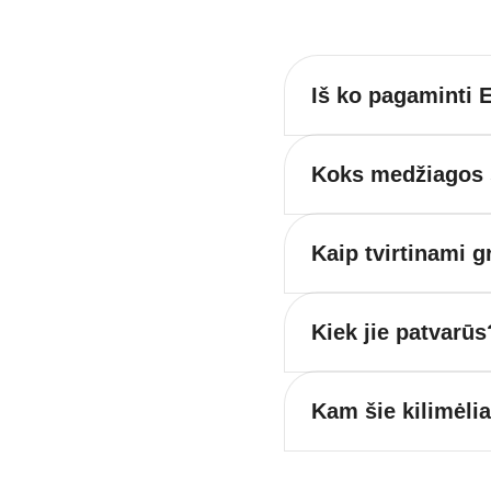
Iš ko pagaminti E
Koks medžiagos s
Kaip tvirtinami g
Kiek jie patvarūs
Kam šie kilimėli