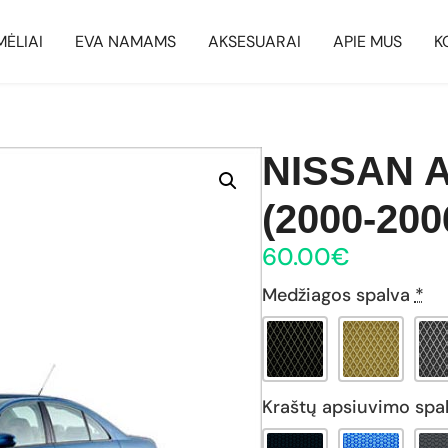
MĖLIAI
EVA NAMAMS
AKSESUARAI
APIE MUS
K
NISSAN 
(2000-200
60.00
€
Medžiagos spalva
*
Kraštų apsiuvimo spa