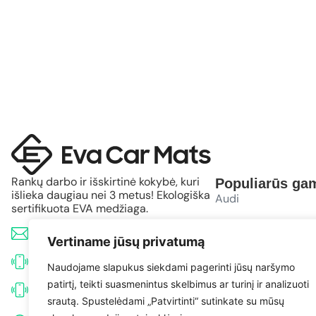
Rankų darbo ir išskirtinė kokybė, kuri
Populiarūs gam
išlieka daugiau nei 3 metus! Ekologiška
Audi
sertifikuota EVA medžiaga.
BMW
info@evacarmats.com
Vertiname jūsų privatumą
Mercedes-Benz
+370 633 71191
Naudojame slapukus siekdami pagerinti jūsų naršymo
patirtį, teikti suasmenintus skelbimus ar turinį ir analizuoti
Volkswagen
+370 638 52691
srautą. Spustelėdami „Patvirtinti“ sutinkate su mūsų