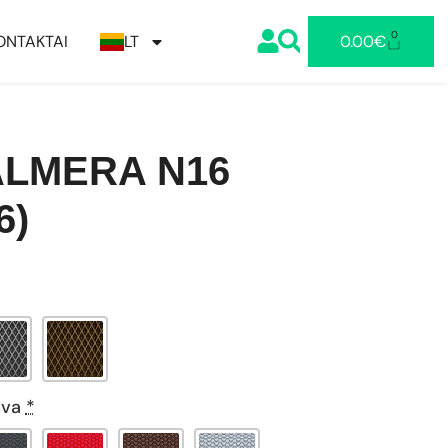
0
ONTAKTAI
LT
0.00
€
ALMERA N16
6)
lva
*