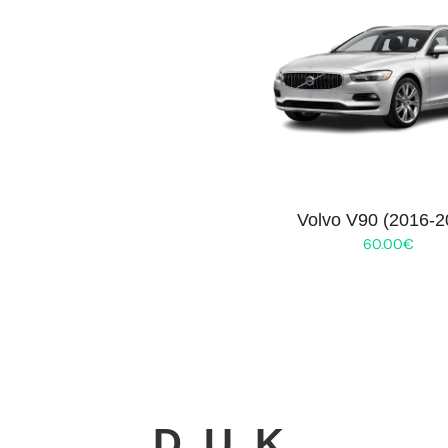
Volvo V90 (2016-2
60.00
€
D. U. K.