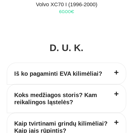
Volvo XC70 I (1996-2000)
60.00
€
D. U. K.
Iš ko pagaminti EVA kilimėliai?
Koks medžiagos storis? Kam
reikalingos ląstelės?
Kaip tvirtinami grindų kilimėliai?
Kaip jais rūpintis?