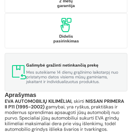
2 metų
garantija
Didelis
pasirinkimas
Galimybė gražinti netinkančią prekę
Mes suteikiame 14 dienų grąžinimo laikotarpį nuo
pristatymo datos visiems mūsų gaminiams,
įskaitant ir individualizuotus produktus.
Aprašymas
EVA AUTOMOBILIŲ KILIMĖLIAI,
skirti
NISSAN PRIMERA
II P11 (1995-2002)
gamybai, yra ryškus, praktiškas ir
modernus sprendimas apsaugoti jūsų automobilį nuo
purvo. Specialiai jūsų automobiliui sukurti EVA grindų
kilimėliai maksimaliai dera prie visų išlenkimų, todėl
automobilio grindys išlieka švarios ir tvarkingos.