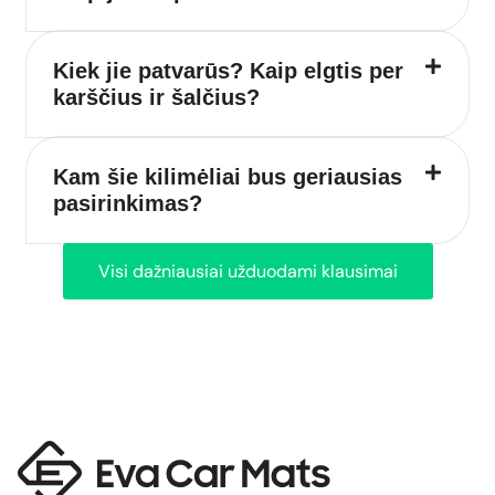
Kiek jie patvarūs? Kaip elgtis per
karščius ir šalčius?
Kam šie kilimėliai bus geriausias
pasirinkimas?
Visi dažniausiai užduodami klausimai