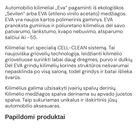
Automobilio kilimėliai „Eva“ pagaminti iš ekologiškos
„Sevilen“ arba EVA (etileno vinilo acetato) medžiagos.
EVA yra naujos kartos polimerinis gaminys. EVA
pranoksta guminius ir poliuretano kilimėlius dėl savo
patvarumo, lankstumo, kvapo nebuvimo, atsparumo
šalčiui iki -55.
Kilimėliai turi specialią CELL-CLEAN sistemą. Tai
naujoviška griovelių technologija, leidžianti kilimėlio
grioveliuose surinkti labai daug drėgmės, purvo ir dulkių.
Dėl EVA grindų kilimėlių korinės struktūros nešvarumai
nepasklinda po visą saloną, todėl grindys ir batai išlieka
švarūs.
Kilimėlius galima užsisakyti įvairių spalvų derinių.
Kilimėlio medžiagos spalva derinama su apvado juostos
spalva. Taip sukuriamas unikalus ir išskirtinis jūsų
automobilio aksesuaras.
Papildomi produktai