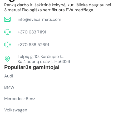
Rankų darbo ir išskirtinė kokybė, kuri išlieka daugiau nei
3 metus! Ekologiška sertifikuota EVA medžiaga.
info@evacarmats.com
+370 633 71191
+370 638 52691
Tulpių g. 10, Karčiupio k.,
Kaišiadorių r. sav. LT-56326
Populiarūs gamintojai
Audi
BMW
Mercedes-Benz
Volkswagen