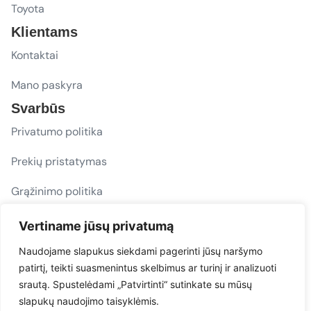
Toyota
Klientams
Kontaktai
Mano paskyra
Svarbūs
Privatumo politika
Prekių pristatymas
Grąžinimo politika
D. U. K.
Vertiname jūsų privatumą
Sekite mus
Naudojame slapukus siekdami pagerinti jūsų naršymo
patirtį, teikti suasmenintus skelbimus ar turinį ir analizuoti
evacarmats
srautą. Spustelėdami „Patvirtinti“ sutinkate su mūsų
© Copyright 2026 | Eva Car Mats
slapukų naudojimo taisyklėmis.