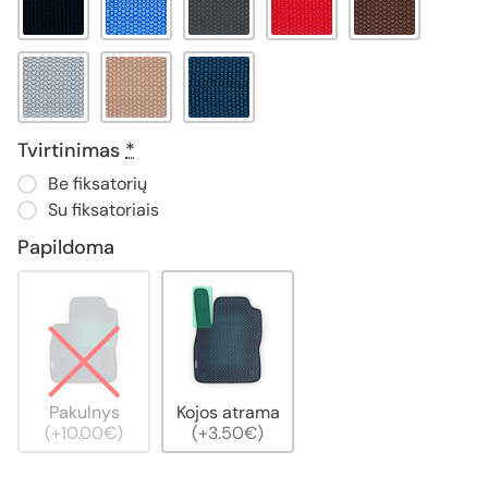
Tvirtinimas
*
Be fiksatorių
Su fiksatoriais
Papildoma
Pakulnys
Kojos atrama
(+10.00€)
(+3.50€)