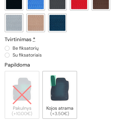
Tvirtinimas
*
Be fiksatorių
Su fiksatoriais
Papildoma
Pakulnys
Kojos atrama
(+10.00€)
(+3.50€)