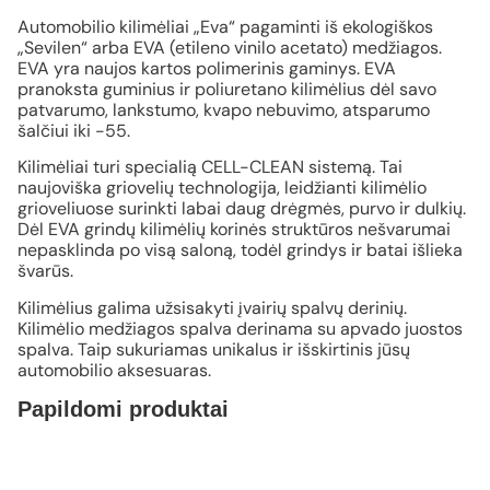
Automobilio kilimėliai „Eva“ pagaminti iš ekologiškos
„Sevilen“ arba EVA (etileno vinilo acetato) medžiagos.
EVA yra naujos kartos polimerinis gaminys. EVA
pranoksta guminius ir poliuretano kilimėlius dėl savo
patvarumo, lankstumo, kvapo nebuvimo, atsparumo
šalčiui iki -55.
Kilimėliai turi specialią CELL-CLEAN sistemą. Tai
naujoviška griovelių technologija, leidžianti kilimėlio
grioveliuose surinkti labai daug drėgmės, purvo ir dulkių.
Dėl EVA grindų kilimėlių korinės struktūros nešvarumai
nepasklinda po visą saloną, todėl grindys ir batai išlieka
švarūs.
Kilimėlius galima užsisakyti įvairių spalvų derinių.
Kilimėlio medžiagos spalva derinama su apvado juostos
spalva. Taip sukuriamas unikalus ir išskirtinis jūsų
automobilio aksesuaras.
Papildomi produktai