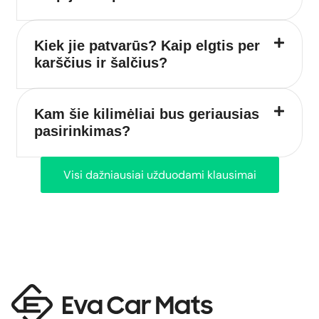
Kiek jie patvarūs? Kaip elgtis per
karščius ir šalčius?
Kam šie kilimėliai bus geriausias
pasirinkimas?
Visi dažniausiai užduodami klausimai