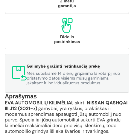
2 metų
garantija
Didelis
pasirinkimas
Galimybė gražinti netinkančią prekę
Mes suteikiame 14 dienų grąžinimo laikotarpį nuo
pristatymo datos visiems mūsų gaminiams,
įskaitant ir individualizuotus produktus.
Aprašymas
EVA AUTOMOBILIŲ KILIMĖLIAI,
skirti
NISSAN QASHQAI
III J12 (2021->)
gamybai, yra ryškus, praktiškas ir
modernus sprendimas apsaugoti jūsų automobilį nuo
purvo. Specialiai jūsų automobiliui sukurti EVA grindų
kilimėliai maksimaliai dera prie visų išlenkimų, todėl
automobilio grindys išlieka švarios ir tvarkingos.