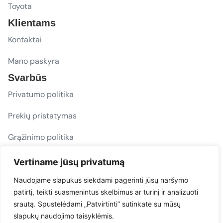
Toyota
Klientams
Kontaktai
Mano paskyra
Svarbūs
Privatumo politika
Prekių pristatymas
Grąžinimo politika
D. U. K.
Vertiname jūsų privatumą
Sekite mus
Naudojame slapukus siekdami pagerinti jūsų naršymo
patirtį, teikti suasmenintus skelbimus ar turinį ir analizuoti
evacarmats
srautą. Spustelėdami „Patvirtinti“ sutinkate su mūsų
© Copyright 2026 | Eva Car Mats
slapukų naudojimo taisyklėmis.