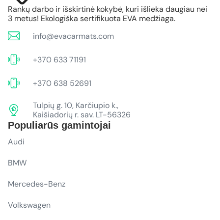
Rankų darbo ir išskirtinė kokybė, kuri išlieka daugiau nei
3 metus! Ekologiška sertifikuota EVA medžiaga.
info@evacarmats.com
+370 633 71191
+370 638 52691
Tulpių g. 10, Karčiupio k.,
Kaišiadorių r. sav. LT-56326
Populiarūs gamintojai
Audi
BMW
Mercedes-Benz
Volkswagen