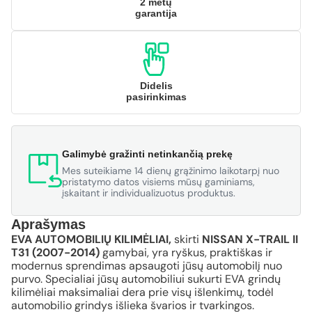
2 metų
garantija
Didelis
pasirinkimas
Galimybė gražinti netinkančią prekę
Mes suteikiame 14 dienų grąžinimo laikotarpį nuo
pristatymo datos visiems mūsų gaminiams,
įskaitant ir individualizuotus produktus.
Aprašymas
EVA AUTOMOBILIŲ KILIMĖLIAI,
skirti
NISSAN X-TRAIL II
T31 (2007-2014)
gamybai, yra ryškus, praktiškas ir
modernus sprendimas apsaugoti jūsų automobilį nuo
purvo. Specialiai jūsų automobiliui sukurti EVA grindų
kilimėliai maksimaliai dera prie visų išlenkimų, todėl
automobilio grindys išlieka švarios ir tvarkingos.