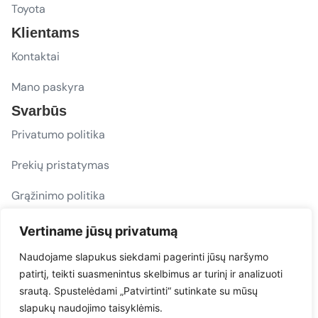
Toyota
Klientams
Kontaktai
Mano paskyra
Svarbūs
Privatumo politika
Prekių pristatymas
Grąžinimo politika
D. U. K.
Vertiname jūsų privatumą
Sekite mus
Naudojame slapukus siekdami pagerinti jūsų naršymo
patirtį, teikti suasmenintus skelbimus ar turinį ir analizuoti
evacarmats
srautą. Spustelėdami „Patvirtinti“ sutinkate su mūsų
© Copyright 2026 | Eva Car Mats
slapukų naudojimo taisyklėmis.