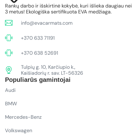
Rankų darbo ir išskirtinė kokybė, kuri išlieka daugiau nei
3 metus! Ekologiška sertifikuota EVA medžiaga.
info@evacarmats.com
+370 633 71191
+370 638 52691
Tulpių g. 10, Karčiupio k.,
Kaišiadorių r. sav. LT-56326
Populiarūs gamintojai
Audi
BMW
Mercedes-Benz
Volkswagen