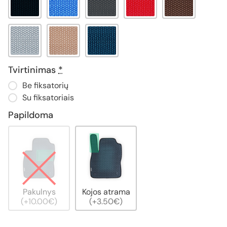
Tvirtinimas
*
Be fiksatorių
Su fiksatoriais
Papildoma
Pakulnys
Kojos atrama
(+10.00€)
(+3.50€)