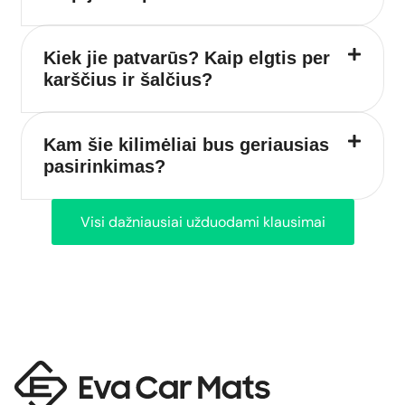
Kiek jie patvarūs? Kaip elgtis per
karščius ir šalčius?
Kam šie kilimėliai bus geriausias
pasirinkimas?
Visi dažniausiai užduodami klausimai