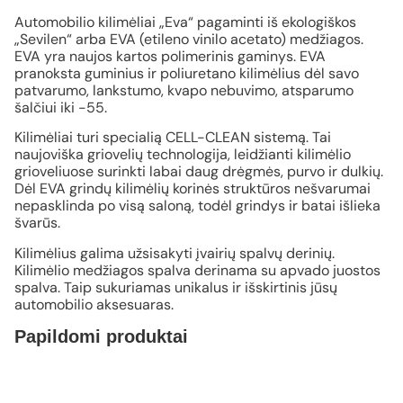
Automobilio kilimėliai „Eva“ pagaminti iš ekologiškos
„Sevilen“ arba EVA (etileno vinilo acetato) medžiagos.
EVA yra naujos kartos polimerinis gaminys. EVA
pranoksta guminius ir poliuretano kilimėlius dėl savo
patvarumo, lankstumo, kvapo nebuvimo, atsparumo
šalčiui iki -55.
Kilimėliai turi specialią CELL-CLEAN sistemą. Tai
naujoviška griovelių technologija, leidžianti kilimėlio
grioveliuose surinkti labai daug drėgmės, purvo ir dulkių.
Dėl EVA grindų kilimėlių korinės struktūros nešvarumai
nepasklinda po visą saloną, todėl grindys ir batai išlieka
švarūs.
Kilimėlius galima užsisakyti įvairių spalvų derinių.
Kilimėlio medžiagos spalva derinama su apvado juostos
spalva. Taip sukuriamas unikalus ir išskirtinis jūsų
automobilio aksesuaras.
Papildomi produktai