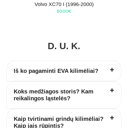
Volvo XC70 I (1996-2000)
60.00
€
D. U. K.
Iš ko pagaminti EVA kilimėliai?
Koks medžiagos storis? Kam
reikalingos ląstelės?
Kaip tvirtinami grindų kilimėliai?
Kaip jais rūpintis?