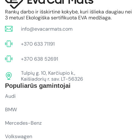
Rankų darbo ir išskirtinė kokybė, kuri išlieka daugiau nei
3 metus! Ekologiška sertifikuota EVA medžiaga.
info@evacarmats.com
+370 633 71191
+370 638 52691
Tulpių g. 10, Karčiupio k.,
Kaišiadorių r. sav. LT-56326
Populiarūs gamintojai
Audi
BMW
Mercedes-Benz
Volkswagen