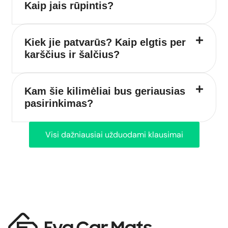
Kaip jais rūpintis?
Kiek jie patvarūs? Kaip elgtis per
karščius ir šalčius?
Kam šie kilimėliai bus geriausias
pasirinkimas?
Visi dažniausiai užduodami klausimai