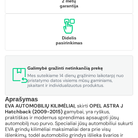
2 metų
garantija
Didelis
pasirinkimas
Galimybė gražinti netinkančią prekę
Mes suteikiame 14 dienų grąžinimo laikotarpį nuo
pristatymo datos visiems mūsų gaminiams,
įskaitant ir individualizuotus produktus.
Aprašymas
EVA AUTOMOBILIŲ KILIMĖLIAI,
skirti
OPEL ASTRA J
Hatchback (2009-2015)
gamybai, yra ryškus,
praktiškas ir modernus sprendimas apsaugoti jūsų
automobilį nuo purvo. Specialiai jūsų automobiliui sukurti
EVA grindų kilimėliai maksimaliai dera prie visų
išlenkimų, todėl automobilio grindys išlieka švarios ir