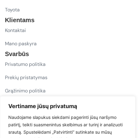
Toyota
Klientams
Kontaktai
Mano paskyra
Svarbūs
Privatumo politika
Prekių pristatymas
Grąžinimo politika
D. U. K.
Vertiname jūsų privatumą
Sekite mus
Naudojame slapukus siekdami pagerinti jūsų naršymo
patirtį, teikti suasmenintus skelbimus ar turinį ir analizuoti
evacarmats
srautą. Spustelėdami „Patvirtinti“ sutinkate su mūsų
© Copyright 2026 | Eva Car Mats