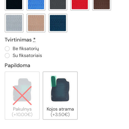
Tvirtinimas
*
Be fiksatorių
Su fiksatoriais
Papildoma
Pakulnys
Kojos atrama
(+10.00€)
(+3.50€)