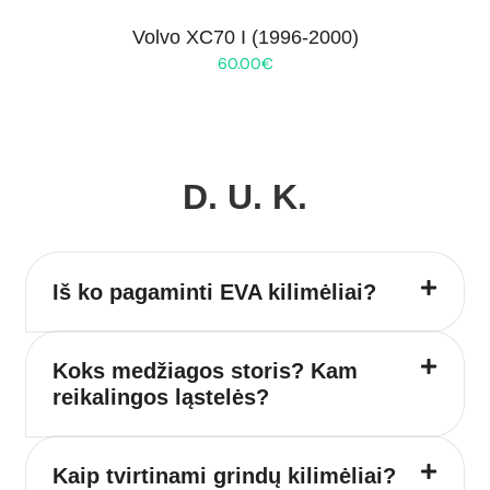
Volvo XC70 I (1996-2000)
60.00
€
D. U. K.
Iš ko pagaminti EVA kilimėliai?
Koks medžiagos storis? Kam
reikalingos ląstelės?
Kaip tvirtinami grindų kilimėliai?