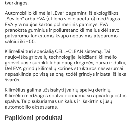
tvarkingos.
Automobilio kilimėliai „Eva“ pagaminti iš ekologiškos
„Sevilen“ arba EVA (etileno vinilo acetato) medžiagos.
EVA yra naujos kartos polimerinis gaminys. EVA
pranoksta guminius ir poliuretano kilimėlius dėl savo
patvarumo, lankstumo, kvapo nebuvimo, atsparumo
šalčiui iki -55.
Kilimėliai turi specialią CELL-CLEAN sistemą. Tai
naujoviška griovelių technologija, leidžianti kilimėlio
grioveliuose surinkti labai daug drėgmės, purvo ir dulkių.
Dėl EVA grindų kilimėlių korinės struktūros nešvarumai
nepasklinda po visą saloną, todėl grindys ir batai išlieka
švarūs.
Kilimėlius galima užsisakyti įvairių spalvų derinių.
Kilimėlio medžiagos spalva derinama su apvado juostos
spalva. Taip sukuriamas unikalus ir išskirtinis jūsų
automobilio aksesuaras.
Papildomi produktai