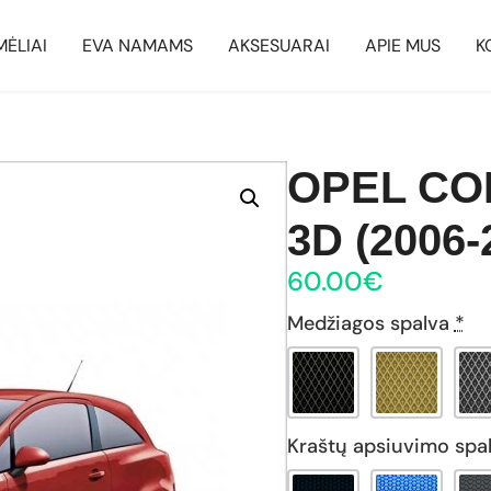
MĖLIAI
EVA NAMAMS
AKSESUARAI
APIE MUS
K
OPEL CO
3D (2006-
60.00
€
Medžiagos spalva
*
Kraštų apsiuvimo spa