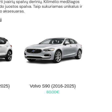
ti įvairių spalvų derinių. Kilimėlio medžiagos
o juostos spalva. Taip sukuriamas unikalus ir
io aksesuaras.
i
2025)
Volvo S90 (2016-2025)
60.00
€