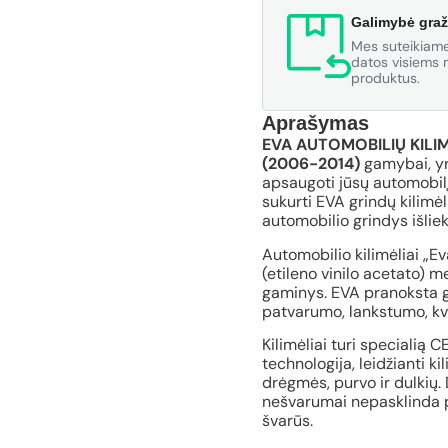
Galimybė graž
Mes suteikiame
datos visiems m
produktus.
Aprašymas
EVA AUTOMOBILIŲ KILIM
(2006-2014)
gamybai, yr
apsaugoti jūsų automobilį
sukurti EVA grindų kilimėl
automobilio grindys išliek
Automobilio kilimėliai „E
(etileno vinilo acetato) 
gaminys. EVA pranoksta gu
patvarumo, lankstumo, kv
Kilimėliai turi specialią 
technologija, leidžianti ki
drėgmės, purvo ir dulkių. 
nešvarumai nepasklinda po
švarūs.