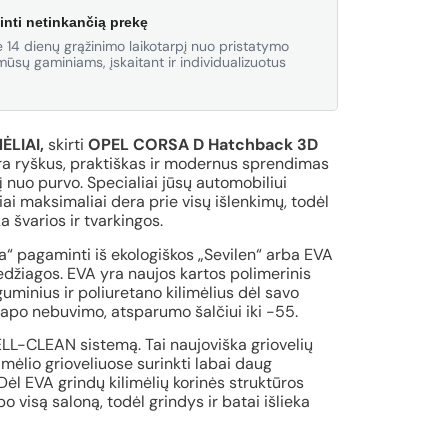
inti netinkančią prekę
 14 dienų grąžinimo laikotarpį nuo pristatymo
ūsų gaminiams, įskaitant ir individualizuotus
ĖLIAI,
skirti
OPEL CORSA D Hatchback 3D
a ryškus, praktiškas ir modernus sprendimas
 nuo purvo. Specialiai jūsų automobiliui
iai maksimaliai dera prie visų išlenkimų, todėl
a švarios ir tvarkingos.
va“ pagaminti iš ekologiškos „Sevilen“ arba EVA
medžiagos. EVA yra naujos kartos polimerinis
minius ir poliuretano kilimėlius dėl savo
apo nebuvimo, atsparumo šalčiui iki -55.
CELL-CLEAN sistemą. Tai naujoviška griovelių
limėlio grioveliuose surinkti labai daug
Dėl EVA grindų kilimėlių korinės struktūros
 visą saloną, todėl grindys ir batai išlieka