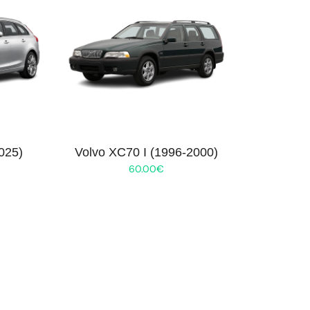
025)
Volvo XC70 I (1996-2000)
60.00
€