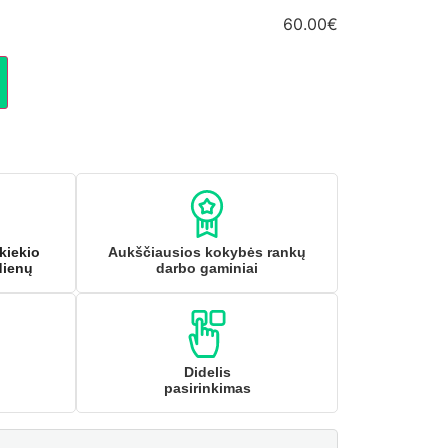
60.00€
kiekio
Aukščiausios kokybės rankų
dienų
darbo gaminiai
Didelis
pasirinkimas