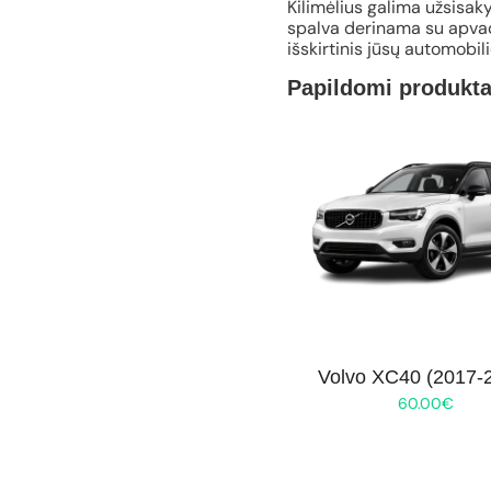
Kilimėlius galima užsisaky
spalva derinama su apvad
išskirtinis jūsų automobil
Papildomi produkta
Volvo XC40 (2017-
60.00
€