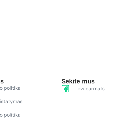
ūs
Sekite mus
o politika
evacarmats
ristatymas
o politika