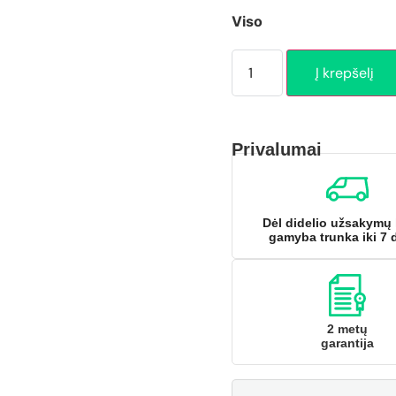
Viso
Į krepšelį
Privalumai
Dėl didelio užsakymų 
gamyba trunka iki 7 
2 metų
garantija