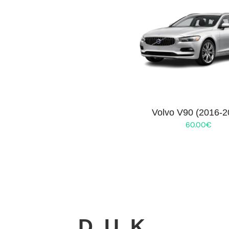
Volvo V90 (2016-2
60.00
€
D. U. K.