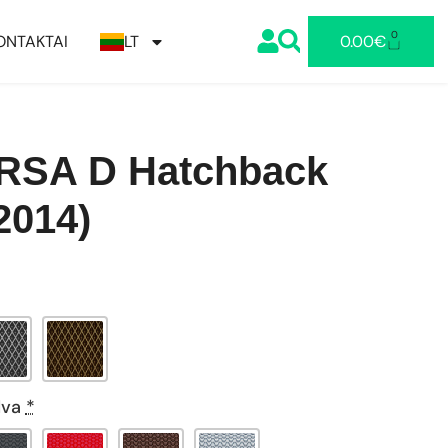
0
ONTAKTAI
LT
0.00
€
RSA D Hatchback
2014)
lva
*