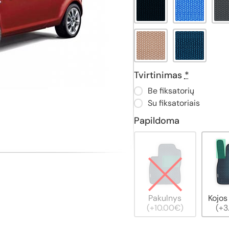
Tvirtinimas
*
Be fiksatorių
Su fiksatoriais
Papildoma
Pakulnys
Kojos
(+10.00€)
(+3