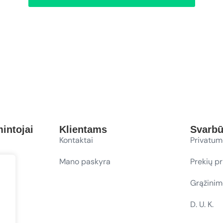
intojai
Klientams
Svarb
Kontaktai
Privatum
Mano paskyra
Prekių p
Grąžinim
D. U. K.