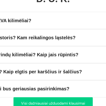
VA kilimėliai?
toris? Kam reikalingos ląstelės?
rindų kilimėliai? Kaip jais rūpintis?
? Kaip elgtis per karščius ir šalčius?
ai bus geriausias pasirinkimas?
Visi dažniausiai užduodami klausimai