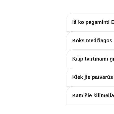
Iš ko pagaminti E
Koks medžiagos s
Kaip tvirtinami g
Kiek jie patvarūs
Kam šie kilimėli