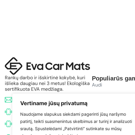
Rankų darbo ir išskirtinė kokybė, kuri
Populiarūs gam
išlieka daugiau nei 3 metus! Ekologiška
Audi
sertifikuota EVA medžiaga.
BMW
info@evacarmats.com
Vertiname jūsų privatumą
Mercedes-Benz
+370 633 71191
Naudojame slapukus siekdami pagerinti jūsų naršymo
patirtį, teikti suasmenintus skelbimus ar turinį ir analizuoti
Volkswagen
+370 638 52691
srautą. Spustelėdami „Patvirtinti“ sutinkate su mūsų