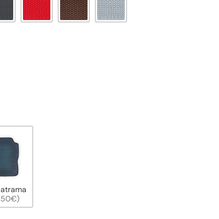
 atrama
.50€)