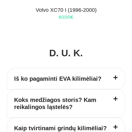
Volvo XC70 I (1996-2000)
60.00
€
D. U. K.
Iš ko pagaminti EVA kilimėliai?
Koks medžiagos storis? Kam
reikalingos ląstelės?
Kaip tvirtinami grindų kilimėliai?