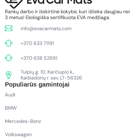
Rankų darbo ir išskirtinė kokybė, kuri išlieka daugiau nei
3 metus! Ekologiška sertifikuota EVA medžiaga.
info@evacarmats.com
+370 633 71191
+370 638 52691
Tulpių g. 10, Karčiupio k.,
Kaišiadorių r. sav. LT-56326
Populiarūs gamintojai
Audi
BMW
Mercedes-Benz
Volkswagen