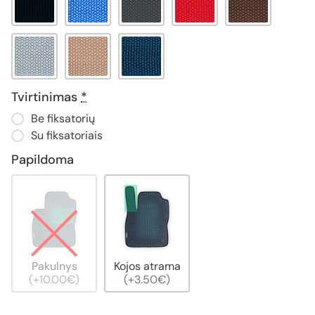
Tvirtinimas
*
Be fiksatorių
Su fiksatoriais
Papildoma
Pakulnys
Kojos atrama
(+10.00€)
(+3.50€)