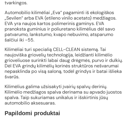
tvarkingos.
Automobilio kilimėliai „Eva“ pagaminti iš ekologiškos
„Sevilen“ arba EVA (etileno vinilo acetato) medžiagos.
EVA yra naujos kartos polimerinis gaminys. EVA
pranoksta guminius ir poliuretano kilimėlius dėl savo
patvarumo, lankstumo, kvapo nebuvimo, atsparumo
šalčiui iki -55.
Kilimėliai turi specialią CELL-CLEAN sistemą. Tai
naujoviška griovelių technologija, leidžianti kilimėlio
grioveliuose surinkti labai daug drėgmės, purvo ir dulkių.
Dėl EVA grindų kilimėlių korinės struktūros nešvarumai
nepasklinda po visą saloną, todėl grindys ir batai išlieka
švarūs.
Kilimėlius galima užsisakyti įvairių spalvų derinių.
Kilimėlio medžiagos spalva derinama su apvado juostos
spalva. Taip sukuriamas unikalus ir išskirtinis jūsų
automobilio aksesuaras.
Papildomi produktai