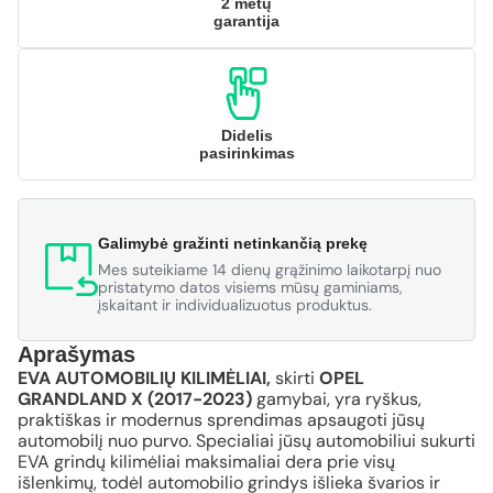
2 metų
garantija
Didelis
pasirinkimas
Galimybė gražinti netinkančią prekę
Mes suteikiame 14 dienų grąžinimo laikotarpį nuo
pristatymo datos visiems mūsų gaminiams,
įskaitant ir individualizuotus produktus.
Aprašymas
EVA AUTOMOBILIŲ KILIMĖLIAI,
skirti
OPEL
GRANDLAND X (2017-2023)
gamybai, yra ryškus,
praktiškas ir modernus sprendimas apsaugoti jūsų
automobilį nuo purvo. Specialiai jūsų automobiliui sukurti
EVA grindų kilimėliai maksimaliai dera prie visų
išlenkimų, todėl automobilio grindys išlieka švarios ir