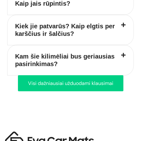
Kaip jais rūpintis?
Kiek jie patvarūs? Kaip elgtis per
karščius ir šalčius?
Kam šie kilimėliai bus geriausias
pasirinkimas?
Visi dažniausiai užduodami klausimai