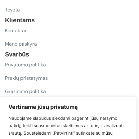
Toyota
Klientams
Kontaktai
Mano paskyra
Svarbūs
Privatumo politika
Prekių pristatymas
Grąžinimo politika
D. U. K.
Vertiname jūsų privatumą
Sekite mus
Naudojame slapukus siekdami pagerinti jūsų naršymo
patirtį, teikti suasmenintus skelbimus ar turinį ir analizuoti
evacarmats
srautą. Spustelėdami „Patvirtinti“ sutinkate su mūsų
© Copyright 2026 | Eva Car Mats