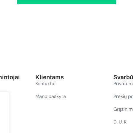
intojai
Klientams
Svarb
Kontaktai
Privatum
Mano paskyra
Prekių p
Grąžinim
D. U. K.