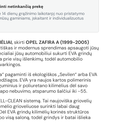
inti netinkančią prekę
 14 dienų grąžinimo laikotarpį nuo pristatymo
ūsų gaminiams, įskaitant ir individualizuotus
ĖLIAI,
skirti
OPEL ZAFIRA A (1999-2005)
ktiškas ir modernus sprendimas apsaugoti jūsų
cialiai jūsų automobiliui sukurti EVA grindų
a prie visų išlenkimų, todėl automobilio
tvarkingos.
va“ pagaminti iš ekologiškos „Sevilen“ arba EVA
medžiagos. EVA yra naujos kartos polimerinis
minius ir poliuretano kilimėlius dėl savo
apo nebuvimo, atsparumo šalčiui iki -55.
CELL-CLEAN sistemą. Tai naujoviška griovelių
limėlio grioveliuose surinkti labai daug
Dėl EVA grindų kilimėlių korinės struktūros
 visą saloną, todėl grindys ir batai išlieka