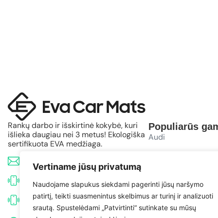
Rankų darbo ir išskirtinė kokybė, kuri
Populiarūs gam
išlieka daugiau nei 3 metus! Ekologiška
Audi
sertifikuota EVA medžiaga.
BMW
info@evacarmats.com
Vertiname jūsų privatumą
Mercedes-Benz
+370 633 71191
Naudojame slapukus siekdami pagerinti jūsų naršymo
patirtį, teikti suasmenintus skelbimus ar turinį ir analizuoti
Volkswagen
+370 638 52691
srautą. Spustelėdami „Patvirtinti“ sutinkate su mūsų