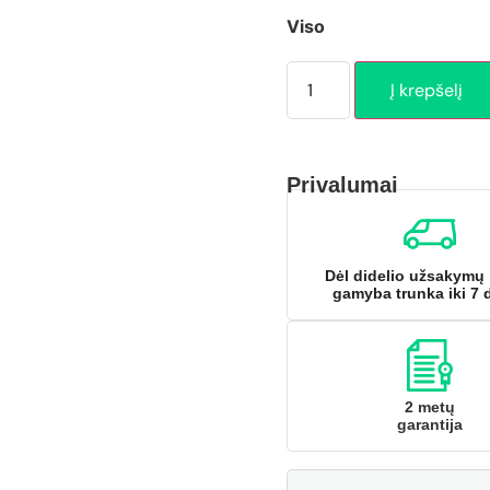
Viso
Į krepšelį
Privalumai
Dėl didelio užsakymų 
gamyba trunka iki 7 
2 metų
garantija