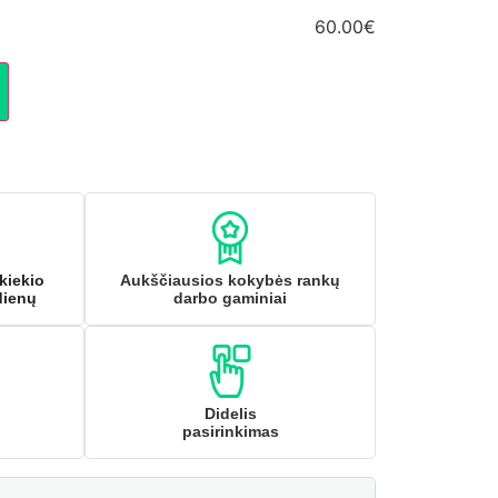
60.00€
kiekio
Aukščiausios kokybės rankų
dienų
darbo gaminiai
Didelis
pasirinkimas