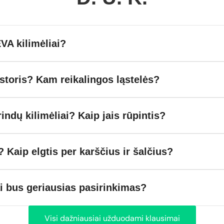
VA kilimėliai?
toris? Kam reikalingos ląstelės?
rindų kilimėliai? Kaip jais rūpintis?
? Kaip elgtis per karščius ir šalčius?
ai bus geriausias pasirinkimas?
Visi dažniausiai užduodami klausimai