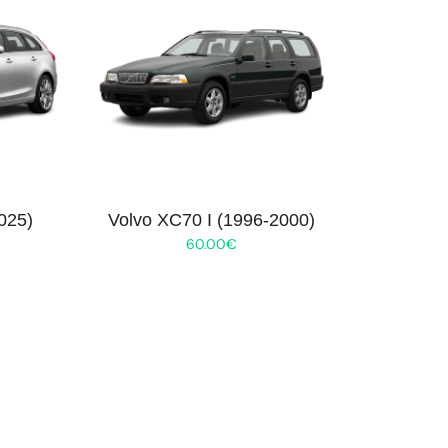
025)
Volvo XC70 I (1996-2000)
60.00
€