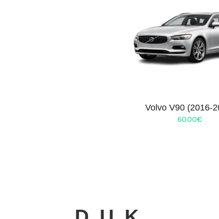
Volvo V90 (2016-2
60.00
€
D. U. K.