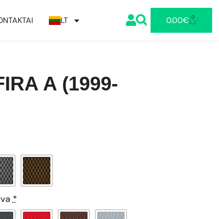
0
ONTAKTAI
LT
0.00
€
IRA A (1999-
lva
*