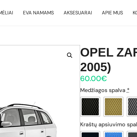
MĖLIAI
EVA NAMAMS
AKSESUARAI
APIE MUS
K
OPEL ZAF
2005)
60.00
€
Medžiagos spalva
*
Kraštų apsiuvimo spa