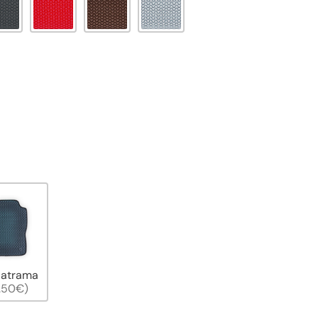
 atrama
.50€)