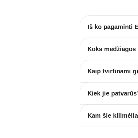
Iš ko pagaminti E
Koks medžiagos s
Kaip tvirtinami g
Kiek jie patvarūs
Kam šie kilimėli