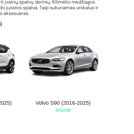
ti įvairių spalvų derinių. Kilimėlio medžiagos
o juostos spalva. Taip sukuriamas unikalus ir
io aksesuaras.
i
2025)
Volvo S90 (2016-2025)
60.00
€