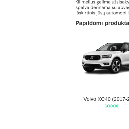
Kilimėlius galima užsisaky
spalva derinama su apvad
išskirtinis jūsų automobil
Papildomi produkta
Volvo XC40 (2017-
60.00
€