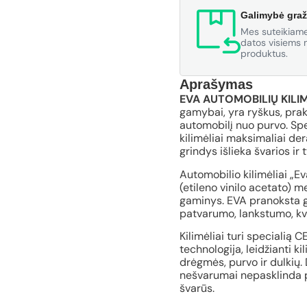
Galimybė graž
Mes suteikiame
datos visiems m
produktus.
Aprašymas
EVA AUTOMOBILIŲ KILIM
gamybai, yra ryškus, pra
automobilį nuo purvo. Spe
kilimėliai maksimaliai der
grindys išlieka švarios ir 
Automobilio kilimėliai „E
(etileno vinilo acetato) 
gaminys. EVA pranoksta gu
patvarumo, lankstumo, kv
Kilimėliai turi specialią 
technologija, leidžianti ki
drėgmės, purvo ir dulkių. 
nešvarumai nepasklinda po
švarūs.