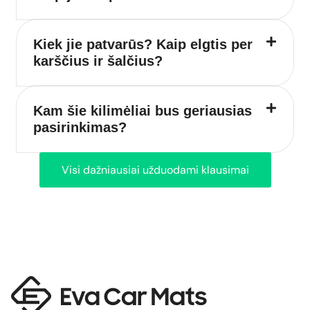
Kiek jie patvarūs? Kaip elgtis per
karščius ir šalčius?
Kam šie kilimėliai bus geriausias
pasirinkimas?
Visi dažniausiai užduodami klausimai