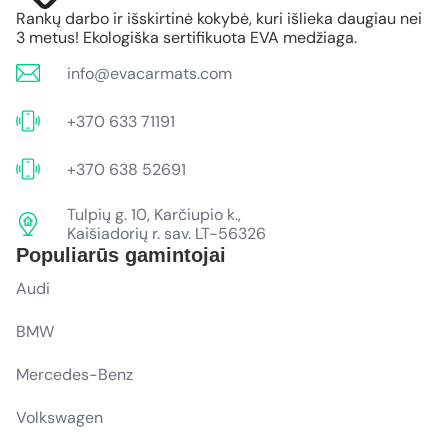
Rankų darbo ir išskirtinė kokybė, kuri išlieka daugiau nei
3 metus! Ekologiška sertifikuota EVA medžiaga.
info@evacarmats.com
+370 633 71191
+370 638 52691
Tulpių g. 10, Karčiupio k.,
Kaišiadorių r. sav. LT-56326
Populiarūs gamintojai
Audi
BMW
Mercedes-Benz
Volkswagen