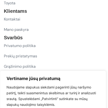
Toyota
Klientams
Kontaktai
Mano paskyra
Svarbūs
Privatumo politika
Prekių pristatymas
Grąžinimo politika
D. U. K.
Vertiname jūsų privatumą
Sekite mus
Naudojame slapukus siekdami pagerinti jūsų naršymo
patirtį, teikti suasmenintus skelbimus ar turinį ir analizuoti
evacarmats
srautą. Spustelėdami „Patvirtinti“ sutinkate su mūsų
© Copyright 2026 | Eva Car Mats
slapukų naudojimo taisyklėmis.