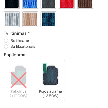
Tvirtinimas
*
Be fiksatorių
Su fiksatoriais
Papildoma
Pakulnys
Kojos atrama
(+10.00€)
(+3.50€)