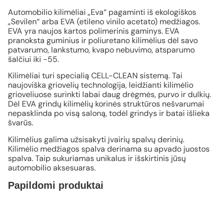
Automobilio kilimėliai „Eva“ pagaminti iš ekologiškos
„Sevilen“ arba EVA (etileno vinilo acetato) medžiagos.
EVA yra naujos kartos polimerinis gaminys. EVA
pranoksta guminius ir poliuretano kilimėlius dėl savo
patvarumo, lankstumo, kvapo nebuvimo, atsparumo
šalčiui iki -55.
Kilimėliai turi specialią CELL-CLEAN sistemą. Tai
naujoviška griovelių technologija, leidžianti kilimėlio
grioveliuose surinkti labai daug drėgmės, purvo ir dulkių.
Dėl EVA grindų kilimėlių korinės struktūros nešvarumai
nepasklinda po visą saloną, todėl grindys ir batai išlieka
švarūs.
Kilimėlius galima užsisakyti įvairių spalvų derinių.
Kilimėlio medžiagos spalva derinama su apvado juostos
spalva. Taip sukuriamas unikalus ir išskirtinis jūsų
automobilio aksesuaras.
Papildomi produktai