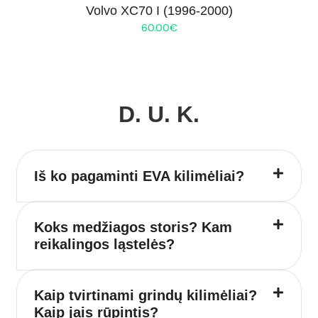
Volvo XC70 I (1996-2000)
60.00
€
D. U. K.
Iš ko pagaminti EVA kilimėliai?
Koks medžiagos storis? Kam
reikalingos ląstelės?
Kaip tvirtinami grindų kilimėliai?
Kaip jais rūpintis?