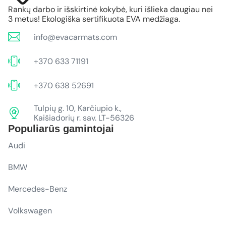
Rankų darbo ir išskirtinė kokybė, kuri išlieka daugiau nei
3 metus! Ekologiška sertifikuota EVA medžiaga.
info@evacarmats.com
+370 633 71191
+370 638 52691
Tulpių g. 10, Karčiupio k.,
Kaišiadorių r. sav. LT-56326
Populiarūs gamintojai
Audi
BMW
Mercedes-Benz
Volkswagen