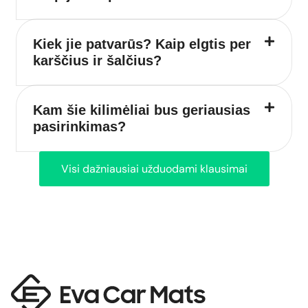
Kiek jie patvarūs? Kaip elgtis per
karščius ir šalčius?
Kam šie kilimėliai bus geriausias
pasirinkimas?
Visi dažniausiai užduodami klausimai