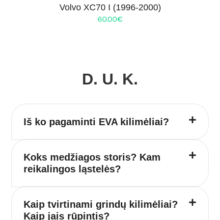
Volvo XC70 I (1996-2000)
60.00
€
D. U. K.
Iš ko pagaminti EVA kilimėliai?
Koks medžiagos storis? Kam
reikalingos ląstelės?
Kaip tvirtinami grindų kilimėliai?
Kaip jais rūpintis?