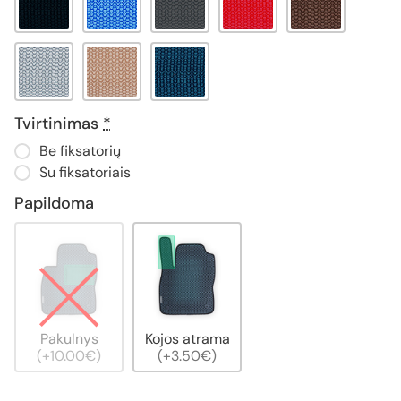
Tvirtinimas
*
Be fiksatorių
Su fiksatoriais
Papildoma
Pakulnys
Kojos atrama
(+10.00€)
(+3.50€)