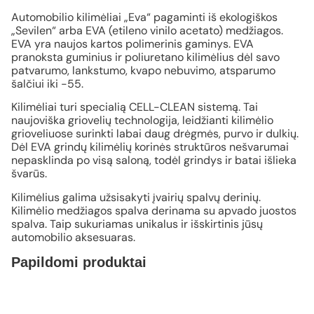
Automobilio kilimėliai „Eva“ pagaminti iš ekologiškos
„Sevilen“ arba EVA (etileno vinilo acetato) medžiagos.
EVA yra naujos kartos polimerinis gaminys. EVA
pranoksta guminius ir poliuretano kilimėlius dėl savo
patvarumo, lankstumo, kvapo nebuvimo, atsparumo
šalčiui iki -55.
Kilimėliai turi specialią CELL-CLEAN sistemą. Tai
naujoviška griovelių technologija, leidžianti kilimėlio
grioveliuose surinkti labai daug drėgmės, purvo ir dulkių.
Dėl EVA grindų kilimėlių korinės struktūros nešvarumai
nepasklinda po visą saloną, todėl grindys ir batai išlieka
švarūs.
Kilimėlius galima užsisakyti įvairių spalvų derinių.
Kilimėlio medžiagos spalva derinama su apvado juostos
spalva. Taip sukuriamas unikalus ir išskirtinis jūsų
automobilio aksesuaras.
Papildomi produktai