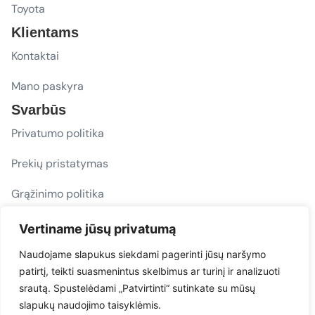
Toyota
Klientams
Kontaktai
Mano paskyra
Svarbūs
Privatumo politika
Prekių pristatymas
Grąžinimo politika
D. U. K.
Vertiname jūsų privatumą
Sekite mus
Naudojame slapukus siekdami pagerinti jūsų naršymo
patirtį, teikti suasmenintus skelbimus ar turinį ir analizuoti
evacarmats
srautą. Spustelėdami „Patvirtinti“ sutinkate su mūsų
© Copyright 2026 | Eva Car Mats
slapukų naudojimo taisyklėmis.