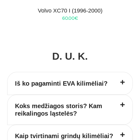
Volvo XC70 I (1996-2000)
60.00
€
D. U. K.
Iš ko pagaminti EVA kilimėliai?
Koks medžiagos storis? Kam
reikalingos ląstelės?
Kaip tvirtinami grindų kilimėliai?