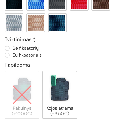
Tvirtinimas
*
Be fiksatorių
Su fiksatoriais
Papildoma
Pakulnys
Kojos atrama
(+10.00€)
(+3.50€)