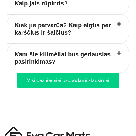
Kaip jais rūpintis?
Kiek jie patvarūs? Kaip elgtis per
karščius ir šalčius?
Kam šie kilimėliai bus geriausias
pasirinkimas?
Visi dažniausiai užduodami klausimai