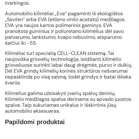
tvarkingos.
Automobilio kilimėliai „Eva“ pagaminti iš ekologiškos
„Sevilen“ arba EVA (etileno vinilo acetato) medžiagos.
EVA yra naujos kartos polimerinis gaminys. EVA
pranoksta guminius ir poliuretano kilimėlius dėl savo
patvarumo, lankstumo, kvapo nebuvimo, atsparumo
šalčiui iki -55.
Kilimėliai turi specialią CELL-CLEAN sistemą. Tai
naujoviška griovelių technologija, leidžianti kilimėlio
grioveliuose surinkti labai daug drėgmės, purvo ir dulkių.
Dėl EVA grindų kilimėlių korinės struktūros nešvarumai
nepasklinda po visą saloną, todėl grindys ir batai išlieka
švarūs.
Kilimėlius galima užsisakyti įvairių spalvų derinių.
Kilimėlio medžiagos spalva derinama su apvado juostos
spalva. Taip sukuriamas unikalus ir išskirtinis jūsų
automobilio aksesuaras.
Papildomi produktai