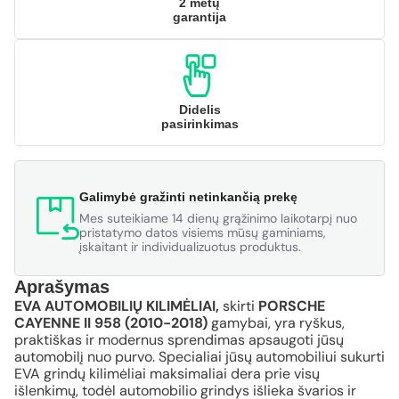
2 metų
garantija
Didelis
pasirinkimas
Galimybė gražinti netinkančią prekę
Mes suteikiame 14 dienų grąžinimo laikotarpį nuo
pristatymo datos visiems mūsų gaminiams,
įskaitant ir individualizuotus produktus.
Aprašymas
EVA AUTOMOBILIŲ KILIMĖLIAI,
skirti
PORSCHE
CAYENNE II 958 (2010-2018)
gamybai, yra ryškus,
praktiškas ir modernus sprendimas apsaugoti jūsų
automobilį nuo purvo. Specialiai jūsų automobiliui sukurti
EVA grindų kilimėliai maksimaliai dera prie visų
išlenkimų, todėl automobilio grindys išlieka švarios ir