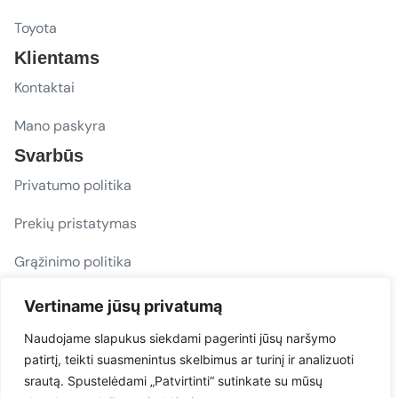
Toyota
Klientams
Kontaktai
Mano paskyra
Svarbūs
Privatumo politika
Prekių pristatymas
Grąžinimo politika
D. U. K.
Vertiname jūsų privatumą
Sekite mus
Naudojame slapukus siekdami pagerinti jūsų naršymo
patirtį, teikti suasmenintus skelbimus ar turinį ir analizuoti
evacarmats
srautą. Spustelėdami „Patvirtinti“ sutinkate su mūsų
© Copyright 2026 | Eva Car Mats