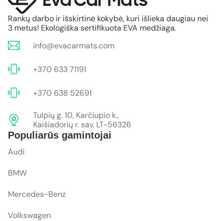
Rankų darbo ir išskirtinė kokybė, kuri išlieka daugiau nei
3 metus! Ekologiška sertifikuota EVA medžiaga.
info@evacarmats.com
+370 633 71191
+370 638 52691
Tulpių g. 10, Karčiupio k.,
Kaišiadorių r. sav. LT-56326
Populiarūs gamintojai
Audi
BMW
Mercedes-Benz
Volkswagen