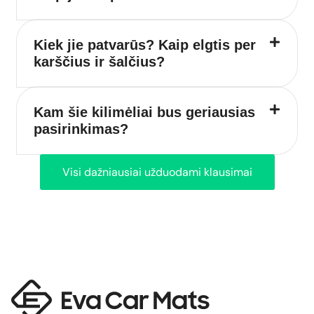
Kiek jie patvarūs? Kaip elgtis per
karščius ir šalčius?
Kam šie kilimėliai bus geriausias
pasirinkimas?
Visi dažniausiai užduodami klausimai