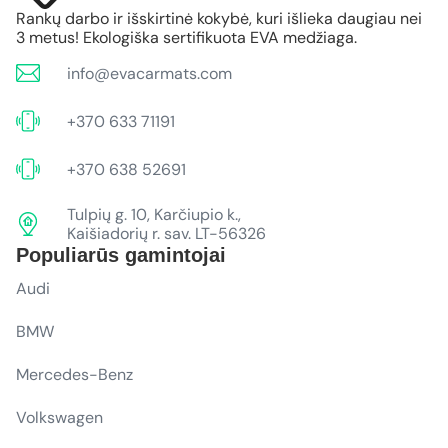
Rankų darbo ir išskirtinė kokybė, kuri išlieka daugiau nei
3 metus! Ekologiška sertifikuota EVA medžiaga.
info@evacarmats.com
+370 633 71191
+370 638 52691
Tulpių g. 10, Karčiupio k.,
Kaišiadorių r. sav. LT-56326
Populiarūs gamintojai
Audi
BMW
Mercedes-Benz
Volkswagen