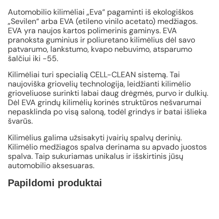
Automobilio kilimėliai „Eva“ pagaminti iš ekologiškos
„Sevilen“ arba EVA (etileno vinilo acetato) medžiagos.
EVA yra naujos kartos polimerinis gaminys. EVA
pranoksta guminius ir poliuretano kilimėlius dėl savo
patvarumo, lankstumo, kvapo nebuvimo, atsparumo
šalčiui iki -55.
Kilimėliai turi specialią CELL-CLEAN sistemą. Tai
naujoviška griovelių technologija, leidžianti kilimėlio
grioveliuose surinkti labai daug drėgmės, purvo ir dulkių.
Dėl EVA grindų kilimėlių korinės struktūros nešvarumai
nepasklinda po visą saloną, todėl grindys ir batai išlieka
švarūs.
Kilimėlius galima užsisakyti įvairių spalvų derinių.
Kilimėlio medžiagos spalva derinama su apvado juostos
spalva. Taip sukuriamas unikalus ir išskirtinis jūsų
automobilio aksesuaras.
Papildomi produktai