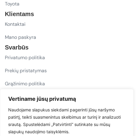
Toyota
Klientams
Kontaktai
Mano paskyra
Svarbūs
Privatumo politika
Prekių pristatymas
Grąžinimo politika
D. U. K.
Vertiname jūsų privatumą
Sekite mus
Naudojame slapukus siekdami pagerinti jūsų naršymo
patirtį, teikti suasmenintus skelbimus ar turinį ir analizuoti
evacarmats
srautą. Spustelėdami „Patvirtinti“ sutinkate su mūsų
© Copyright 2026 | Eva Car Mats
slapukų naudojimo taisyklėmis.