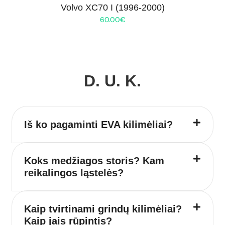
Volvo XC70 I (1996-2000)
60.00
€
D. U. K.
Iš ko pagaminti EVA kilimėliai?
Koks medžiagos storis? Kam
reikalingos ląstelės?
Kaip tvirtinami grindų kilimėliai?
Kaip jais rūpintis?