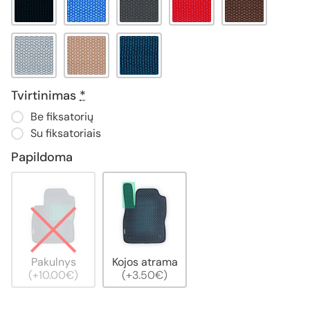
Tvirtinimas
*
Be fiksatorių
Su fiksatoriais
Papildoma
Pakulnys
Kojos atrama
(+10.00€)
(+3.50€)