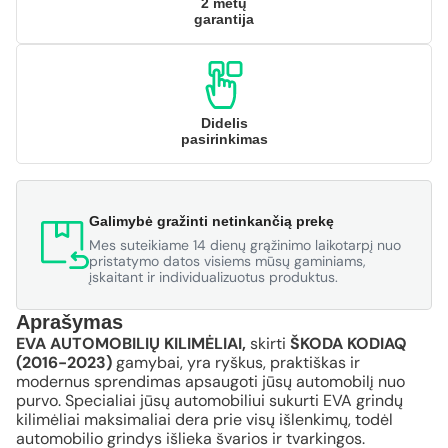
2 metų
garantija
Didelis
pasirinkimas
Galimybė gražinti netinkančią prekę
Mes suteikiame 14 dienų grąžinimo laikotarpį nuo
pristatymo datos visiems mūsų gaminiams,
įskaitant ir individualizuotus produktus.
Aprašymas
EVA AUTOMOBILIŲ KILIMĖLIAI,
skirti
ŠKODA KODIAQ
(2016-2023)
gamybai, yra ryškus, praktiškas ir
modernus sprendimas apsaugoti jūsų automobilį nuo
purvo. Specialiai jūsų automobiliui sukurti EVA grindų
kilimėliai maksimaliai dera prie visų išlenkimų, todėl
automobilio grindys išlieka švarios ir tvarkingos.