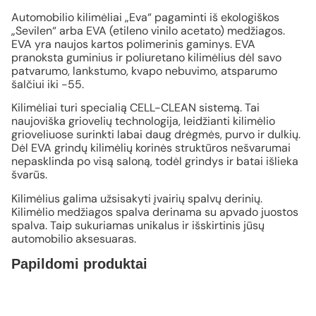
Automobilio kilimėliai „Eva“ pagaminti iš ekologiškos
„Sevilen“ arba EVA (etileno vinilo acetato) medžiagos.
EVA yra naujos kartos polimerinis gaminys. EVA
pranoksta guminius ir poliuretano kilimėlius dėl savo
patvarumo, lankstumo, kvapo nebuvimo, atsparumo
šalčiui iki -55.
Kilimėliai turi specialią CELL-CLEAN sistemą. Tai
naujoviška griovelių technologija, leidžianti kilimėlio
grioveliuose surinkti labai daug drėgmės, purvo ir dulkių.
Dėl EVA grindų kilimėlių korinės struktūros nešvarumai
nepasklinda po visą saloną, todėl grindys ir batai išlieka
švarūs.
Kilimėlius galima užsisakyti įvairių spalvų derinių.
Kilimėlio medžiagos spalva derinama su apvado juostos
spalva. Taip sukuriamas unikalus ir išskirtinis jūsų
automobilio aksesuaras.
Papildomi produktai