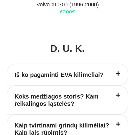
Volvo XC70 I (1996-2000)
60.00
€
D. U. K.
Iš ko pagaminti EVA kilimėliai?
Koks medžiagos storis? Kam
reikalingos ląstelės?
Kaip tvirtinami grindų kilimėliai?
Kaip jais rūpintis?