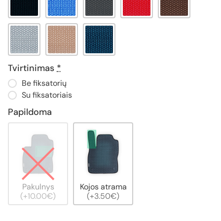
Tvirtinimas
*
Be fiksatorių
Su fiksatoriais
Papildoma
Pakulnys
Kojos atrama
(+10.00€)
(+3.50€)