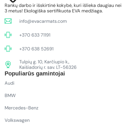
Rankų darbo ir išskirtinė kokybė, kuri išlieka daugiau nei
3 metus! Ekologiška sertifikuota EVA medžiaga.
info@evacarmats.com
+370 633 71191
+370 638 52691
Tulpių g. 10, Karčiupio k.,
Kaišiadorių r. sav. LT-56326
Populiarūs gamintojai
Audi
BMW
Mercedes-Benz
Volkswagen