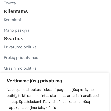
Toyota
Klientams
Kontaktai
Mano paskyra
Svarbūs
Privatumo politika
Prekių pristatymas
Grąžinimo politika
D. U. K.
Vertiname jūsų privatumą
Sekite mus
Naudojame slapukus siekdami pagerinti jūsų naršymo
patirtį, teikti suasmenintus skelbimus ar turinį ir analizuoti
evacarmats
srautą. Spustelėdami „Patvirtinti“ sutinkate su mūsų
© Copyright 2026 | Eva Car Mats
slapukų naudojimo taisyklėmis.