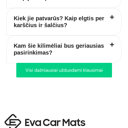
Kiek jie patvarūs? Kaip elgtis per
karščius ir šalčius?
Kam šie kilimėliai bus geriausias
pasirinkimas?
Visi dažniausiai užduodami klausimai