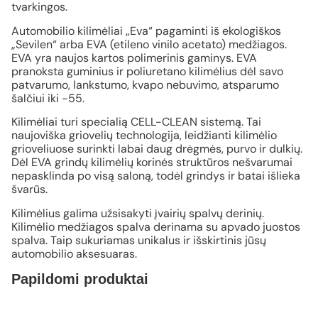
tvarkingos.
Automobilio kilimėliai „Eva“ pagaminti iš ekologiškos
„Sevilen“ arba EVA (etileno vinilo acetato) medžiagos.
EVA yra naujos kartos polimerinis gaminys. EVA
pranoksta guminius ir poliuretano kilimėlius dėl savo
patvarumo, lankstumo, kvapo nebuvimo, atsparumo
šalčiui iki -55.
Kilimėliai turi specialią CELL-CLEAN sistemą. Tai
naujoviška griovelių technologija, leidžianti kilimėlio
grioveliuose surinkti labai daug drėgmės, purvo ir dulkių.
Dėl EVA grindų kilimėlių korinės struktūros nešvarumai
nepasklinda po visą saloną, todėl grindys ir batai išlieka
švarūs.
Kilimėlius galima užsisakyti įvairių spalvų derinių.
Kilimėlio medžiagos spalva derinama su apvado juostos
spalva. Taip sukuriamas unikalus ir išskirtinis jūsų
automobilio aksesuaras.
Papildomi produktai