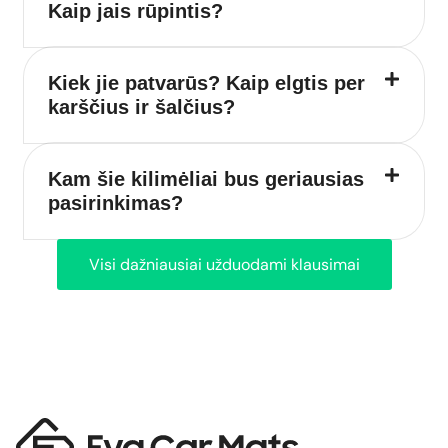
Kaip jais rūpintis?
Kiek jie patvarūs? Kaip elgtis per
karščius ir šalčius?
Kam šie kilimėliai bus geriausias
pasirinkimas?
Visi dažniausiai užduodami klausimai