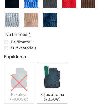
Tvirtinimas
*
Be fiksatorių
Su fiksatoriais
Papildoma
Pakulnys
Kojos atrama
(+10.00€)
(+3.50€)