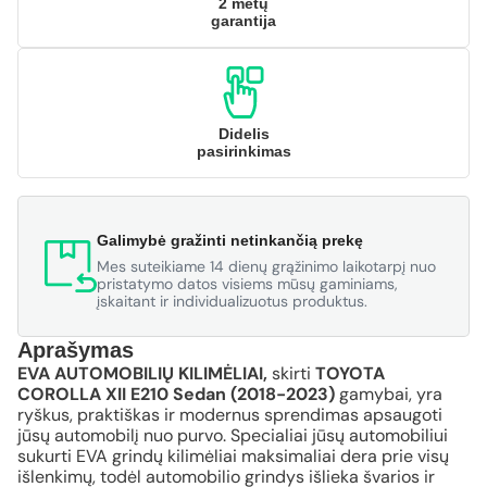
2 metų
garantija
Didelis
pasirinkimas
Galimybė gražinti netinkančią prekę
Mes suteikiame 14 dienų grąžinimo laikotarpį nuo
pristatymo datos visiems mūsų gaminiams,
įskaitant ir individualizuotus produktus.
Aprašymas
EVA AUTOMOBILIŲ KILIMĖLIAI,
skirti
TOYOTA
COROLLA XII E210 Sedan (2018-2023)
gamybai, yra
ryškus, praktiškas ir modernus sprendimas apsaugoti
jūsų automobilį nuo purvo. Specialiai jūsų automobiliui
sukurti EVA grindų kilimėliai maksimaliai dera prie visų
išlenkimų, todėl automobilio grindys išlieka švarios ir