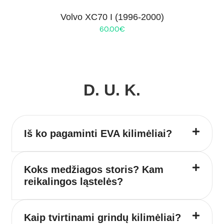
Volvo XC70 I (1996-2000)
60.00
€
D. U. K.
Iš ko pagaminti EVA kilimėliai?
Koks medžiagos storis? Kam
reikalingos ląstelės?
Kaip tvirtinami grindų kilimėliai?