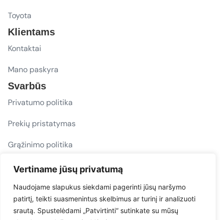
Toyota
Klientams
Kontaktai
Mano paskyra
Svarbūs
Privatumo politika
Prekių pristatymas
Grąžinimo politika
D. U. K.
Vertiname jūsų privatumą
Sekite mus
Naudojame slapukus siekdami pagerinti jūsų naršymo
patirtį, teikti suasmenintus skelbimus ar turinį ir analizuoti
evacarmats
srautą. Spustelėdami „Patvirtinti“ sutinkate su mūsų
© Copyright 2026 | Eva Car Mats