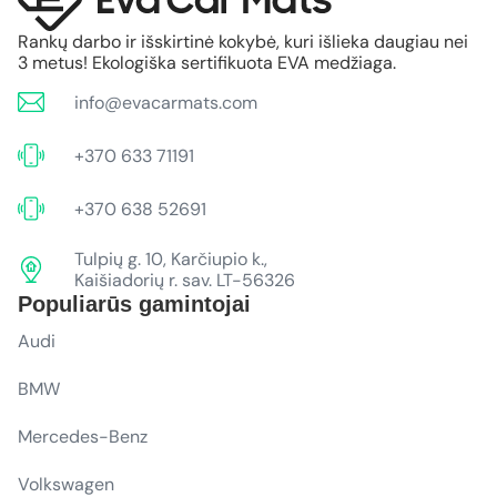
Rankų darbo ir išskirtinė kokybė, kuri išlieka daugiau nei
3 metus! Ekologiška sertifikuota EVA medžiaga.
info@evacarmats.com
+370 633 71191
+370 638 52691
Tulpių g. 10, Karčiupio k.,
Kaišiadorių r. sav. LT-56326
Populiarūs gamintojai
Audi
BMW
Mercedes-Benz
Volkswagen