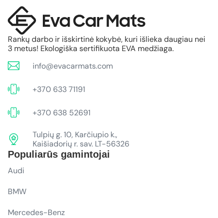
Rankų darbo ir išskirtinė kokybė, kuri išlieka daugiau nei
3 metus! Ekologiška sertifikuota EVA medžiaga.
info@evacarmats.com
+370 633 71191
+370 638 52691
Tulpių g. 10, Karčiupio k.,
Kaišiadorių r. sav. LT-56326
Populiarūs gamintojai
Audi
BMW
Mercedes-Benz