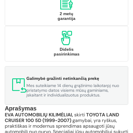
2 metų
garantija
Didelis
pasirinkimas
Galimybė gražinti netinkančią prekę
Mes suteikiame 14 dienų grąžinimo laikotarpį nuo
pristatymo datos visiems mūsų gaminiams,
įskaitant ir individualizuotus produktus.
Aprašymas
EVA AUTOMOBILIŲ KILIMĖLIAI,
skirti
TOYOTA LAND
CRUISER 100 5D (1999-2007)
gamybai, yra ryškus,
praktiškas ir modernus sprendimas apsaugoti jūsų
automobilį nuo purvo. Specialiai jūsų automobiliui sukurti