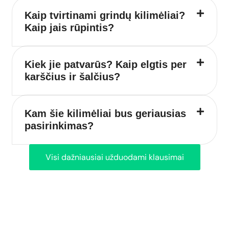
Kaip tvirtinami grindų kilimėliai?
Kaip jais rūpintis?
Kiek jie patvarūs? Kaip elgtis per
karščius ir šalčius?
Kam šie kilimėliai bus geriausias
pasirinkimas?
Visi dažniausiai užduodami klausimai