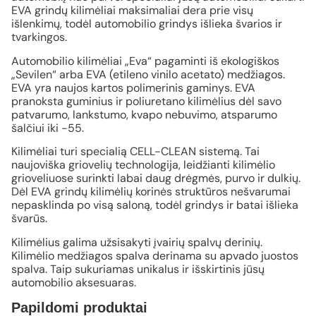
EVA grindų kilimėliai maksimaliai dera prie visų
išlenkimų, todėl automobilio grindys išlieka švarios ir
tvarkingos.
Automobilio kilimėliai „Eva“ pagaminti iš ekologiškos
„Sevilen“ arba EVA (etileno vinilo acetato) medžiagos.
EVA yra naujos kartos polimerinis gaminys. EVA
pranoksta guminius ir poliuretano kilimėlius dėl savo
patvarumo, lankstumo, kvapo nebuvimo, atsparumo
šalčiui iki -55.
Kilimėliai turi specialią CELL-CLEAN sistemą. Tai
naujoviška griovelių technologija, leidžianti kilimėlio
grioveliuose surinkti labai daug drėgmės, purvo ir dulkių.
Dėl EVA grindų kilimėlių korinės struktūros nešvarumai
nepasklinda po visą saloną, todėl grindys ir batai išlieka
švarūs.
Kilimėlius galima užsisakyti įvairių spalvų derinių.
Kilimėlio medžiagos spalva derinama su apvado juostos
spalva. Taip sukuriamas unikalus ir išskirtinis jūsų
automobilio aksesuaras.
Papildomi produktai