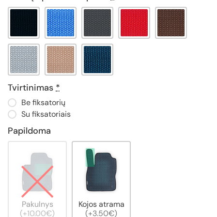
Tvirtinimas
*
Be fiksatorių
Su fiksatoriais
Papildoma
Pakulnys
Kojos atrama
(+10.00€)
(+3.50€)