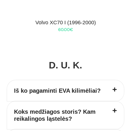
Volvo XC70 I (1996-2000)
60.00
€
D. U. K.
Iš ko pagaminti EVA kilimėliai?
Koks medžiagos storis? Kam
reikalingos ląstelės?