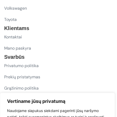
Volkswagen
Toyota
Klientams
Kontaktai
Mano paskyra
Svarbūs
Privatumo politika
Prekių pristatymas
Grąžinimo politika
D. U. K.
Vertiname jūsų privatumą
Sekite mus
Naudojame slapukus siekdami pagerinti jūsų naršymo
patirtį, teikti suasmenintus skelbimus ar turinį ir analizuoti