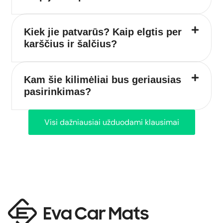
Kiek jie patvarūs? Kaip elgtis per
karščius ir šalčius?
Kam šie kilimėliai bus geriausias
pasirinkimas?
Visi dažniausiai užduodami klausimai