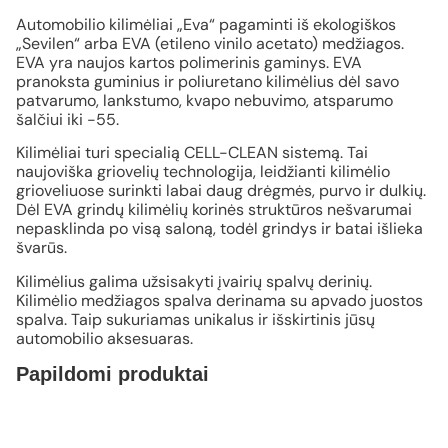
Automobilio kilimėliai „Eva“ pagaminti iš ekologiškos
„Sevilen“ arba EVA (etileno vinilo acetato) medžiagos.
EVA yra naujos kartos polimerinis gaminys. EVA
pranoksta guminius ir poliuretano kilimėlius dėl savo
patvarumo, lankstumo, kvapo nebuvimo, atsparumo
šalčiui iki -55.
Kilimėliai turi specialią CELL-CLEAN sistemą. Tai
naujoviška griovelių technologija, leidžianti kilimėlio
grioveliuose surinkti labai daug drėgmės, purvo ir dulkių.
Dėl EVA grindų kilimėlių korinės struktūros nešvarumai
nepasklinda po visą saloną, todėl grindys ir batai išlieka
švarūs.
Kilimėlius galima užsisakyti įvairių spalvų derinių.
Kilimėlio medžiagos spalva derinama su apvado juostos
spalva. Taip sukuriamas unikalus ir išskirtinis jūsų
automobilio aksesuaras.
Papildomi produktai