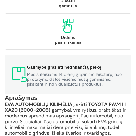
2 metų
garantija
Didelis
pasirinkimas
Galimybė gražinti netinkančią prekę
Mes suteikiame 14 dienų grąžinimo laikotarpį nuo
pristatymo datos visiems mūsų gaminiams,
įskaitant ir individualizuotus produktus.
Aprašymas
EVA AUTOMOBILIŲ KILIMĖLIAI,
skirti
TOYOTA RAV4 III
XA20 (2000-2005)
gamybai, yra ryškus, praktiškas ir
modernus sprendimas apsaugoti jūsų automobilį nuo
purvo. Specialiai jūsų automobiliui sukurti EVA grindų
kilimėliai maksimaliai dera prie visų išlenkimų, todėl
automobilio grindys išlieka švarios ir tvarkingos.