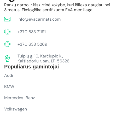
Rankų darbo ir išskirtinė kokybė, kuri išlieka daugiau nei
3 metus! Ekologiška sertifikuota EVA medžiaga.
info@evacarmats.com
+370 633 71191
+370 638 52691
Tulpių g. 10, Karčiupio k.,
Kaišiadorių r. sav. LT-56326
Populiarūs gamintojai
Audi
BMW
Mercedes-Benz
Volkswagen