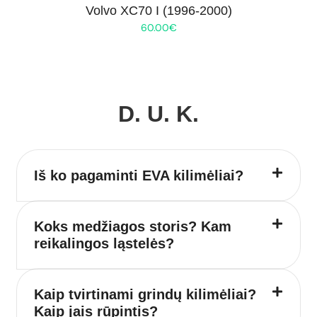
Volvo XC70 I (1996-2000)
60.00
€
D. U. K.
Iš ko pagaminti EVA kilimėliai?
Koks medžiagos storis? Kam
reikalingos ląstelės?
Kaip tvirtinami grindų kilimėliai?
Kaip jais rūpintis?