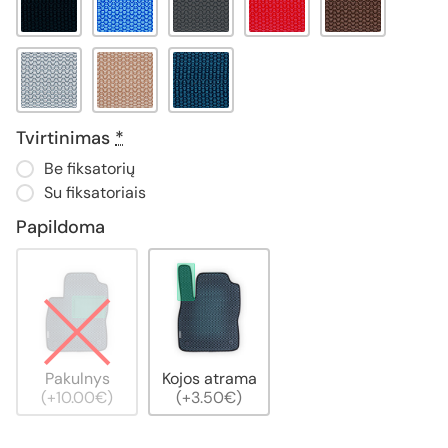
Tvirtinimas
*
Be fiksatorių
Su fiksatoriais
Papildoma
Pakulnys
Kojos atrama
(+10.00€)
(+3.50€)