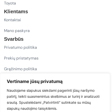
Toyota
Klientams
Kontaktai
Mano paskyra
Svarbūs
Privatumo politika
Prekių pristatymas
Grąžinimo politika
D. U. K.
Vertiname jūsų privatumą
Sekite mus
Naudojame slapukus siekdami pagerinti jūsų naršymo
patirtį, teikti suasmenintus skelbimus ar turinį ir analizuoti
evacarmats
srautą. Spustelėdami „Patvirtinti“ sutinkate su mūsų
© Copyright 2026 | Eva Car Mats
slapukų naudojimo taisyklėmis.