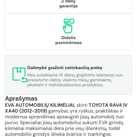
2 metų
garantija
Didelis
pasirinkimas
Galimybė gražinti netinkančią prekę
Mes suteikiame 14 dienų grąžinimo laikotarpį nuo
pristatymo datos visiems mūsų gaminiams,
įskaitant ir individualizuotus produktus.
Aprašymas
EVA AUTOMOBILIŲ KILIMĖLIAI,
skirti
TOYOTA RAV4 IV
XA40 (2012-2019)
gamybai, yra ryškus, praktiškas ir
modernus sprendimas apsaugoti jūsų automobilį nuo
purvo. Specialiai jūsų automobiliui sukurti EVA grindų
kilimėliai maksimaliai dera prie visų išlenkimų, todėl
automobilio grindys išlieka švarios ir tvarkingos.