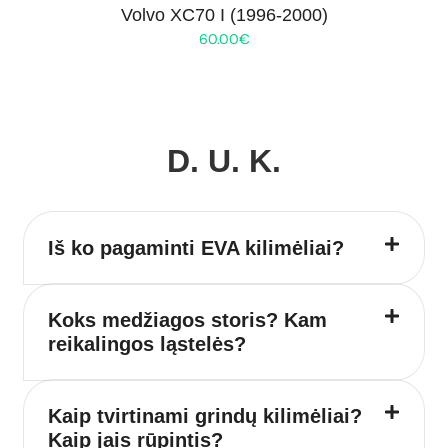
Volvo XC70 I (1996-2000)
60.00
€
D. U. K.
Iš ko pagaminti EVA kilimėliai?
Koks medžiagos storis? Kam
reikalingos ląstelės?
Kaip tvirtinami grindų kilimėliai?
Kaip jais rūpintis?