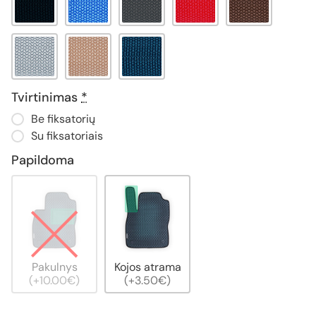
Tvirtinimas
*
Be fiksatorių
Su fiksatoriais
Papildoma
Pakulnys
Kojos atrama
(+10.00€)
(+3.50€)