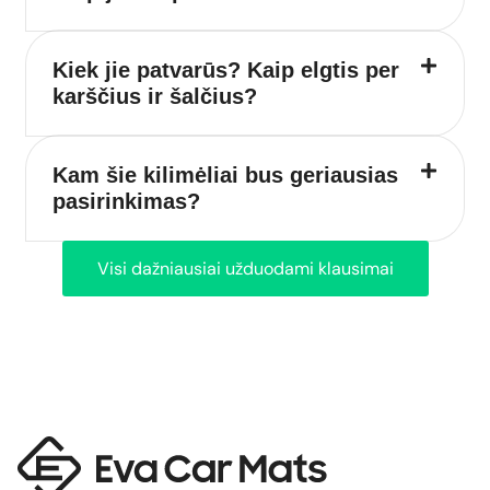
Kiek jie patvarūs? Kaip elgtis per
karščius ir šalčius?
Kam šie kilimėliai bus geriausias
pasirinkimas?
Visi dažniausiai užduodami klausimai