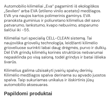
Automobilio kilimėliai „Eva“ pagaminti iš ekologiškos
„Sevilen“ arba EVA (etileno vinilo acetato) medžiagos.
EVA yra naujos kartos polimerinis gaminys. EVA
pranoksta guminius ir poliuretano kilimėlius dėl savo
patvarumo, lankstumo, kvapo nebuvimo, atsparumo
šalčiui iki -55.
Kilimėliai turi specialią CELL-CLEAN sistemą. Tai
naujoviška griovelių technologija, leidžianti kilimėlio
grioveliuose surinkti labai daug drėgmės, purvo ir dulkių.
Dėl EVA grindų kilimėlių korinės struktūros nešvarumai
nepasklinda po visą saloną, todėl grindys ir batai išlieka
švarūs.
Kilimėlius galima užsisakyti įvairių spalvų derinių.
Kilimėlio medžiagos spalva derinama su apvado juostos
spalva. Taip sukuriamas unikalus ir išskirtinis jūsų
automobilio aksesuaras.
Papildomi produktai