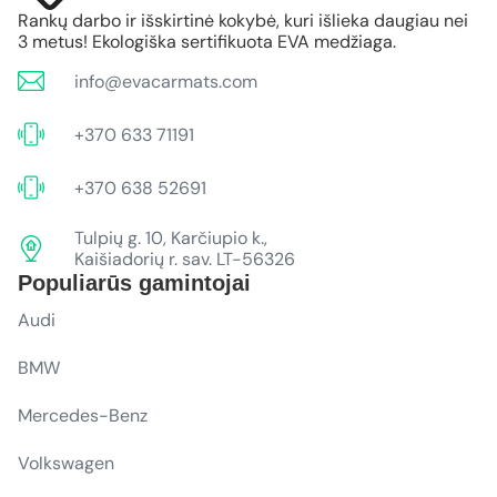
Rankų darbo ir išskirtinė kokybė, kuri išlieka daugiau nei
3 metus! Ekologiška sertifikuota EVA medžiaga.
info@evacarmats.com
+370 633 71191
+370 638 52691
Tulpių g. 10, Karčiupio k.,
Kaišiadorių r. sav. LT-56326
Populiarūs gamintojai
Audi
BMW
Mercedes-Benz
Volkswagen