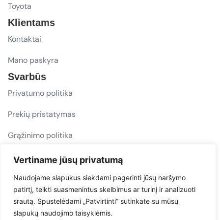
Toyota
Klientams
Kontaktai
Mano paskyra
Svarbūs
Privatumo politika
Prekių pristatymas
Grąžinimo politika
D. U. K.
Vertiname jūsų privatumą
Sekite mus
Naudojame slapukus siekdami pagerinti jūsų naršymo
patirtį, teikti suasmenintus skelbimus ar turinį ir analizuoti
evacarmats
srautą. Spustelėdami „Patvirtinti“ sutinkate su mūsų
© Copyright 2026 | Eva Car Mats
slapukų naudojimo taisyklėmis.