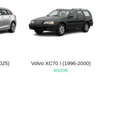
025)
Volvo XC70 I (1996-2000)
60.00
€