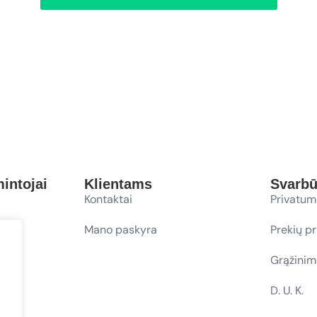
intojai
Klientams
Svarb
Kontaktai
Privatum
Mano paskyra
Prekių p
Grąžinim
D. U. K.