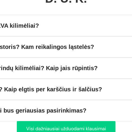
VA kilimėliai?
toris? Kam reikalingos ląstelės?
rindų kilimėliai? Kaip jais rūpintis?
? Kaip elgtis per karščius ir šalčius?
ai bus geriausias pasirinkimas?
Visi dažniausiai užduodami klausimai