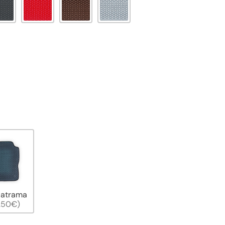
 atrama
.50€)