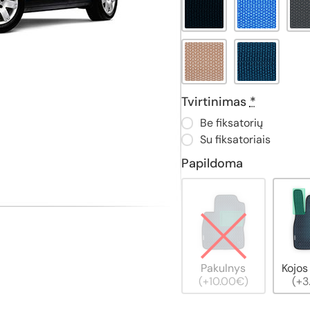
Tvirtinimas
*
Be fiksatorių
Su fiksatoriais
Papildoma
Pakulnys
Kojos
(+10.00€)
(+3