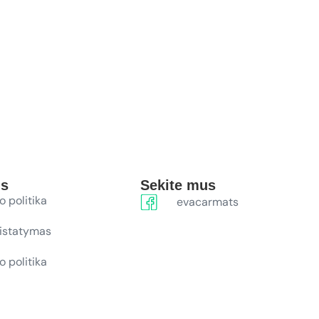
ūs
Sekite mus
o politika
evacarmats
ristatymas
o politika