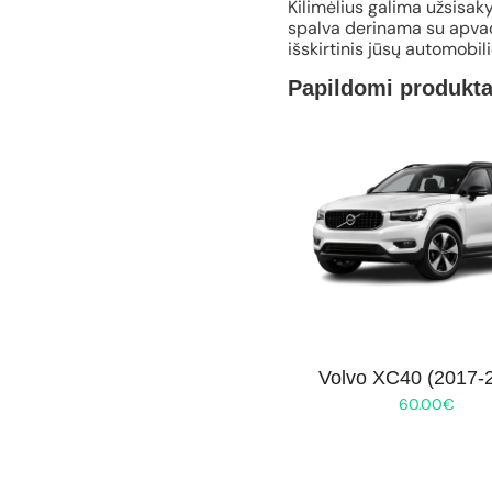
Kilimėlius galima užsisaky
spalva derinama su apvad
išskirtinis jūsų automobil
Papildomi produkta
Volvo XC40 (2017-
60.00
€