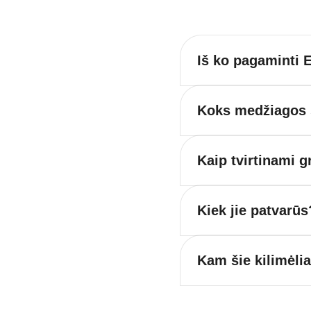
Iš ko pagaminti E
Koks medžiagos s
Kaip tvirtinami g
Kiek jie patvarūs
Kam šie kilimėli