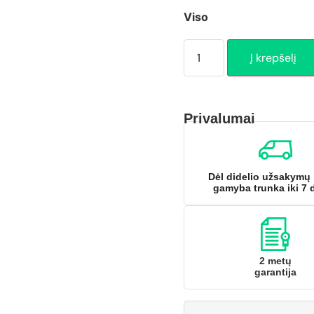
Viso
Į krepšelį
Privalumai
Dėl didelio užsakymų 
gamyba trunka iki 7 
2 metų
garantija