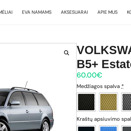
MĖLIAI
EVA NAMAMS
AKSESUARAI
APIE MUS
K
VOLKSW
B5+ Estat
60.00
€
Medžiagos spalva
*
Kraštų apsiuvimo spa