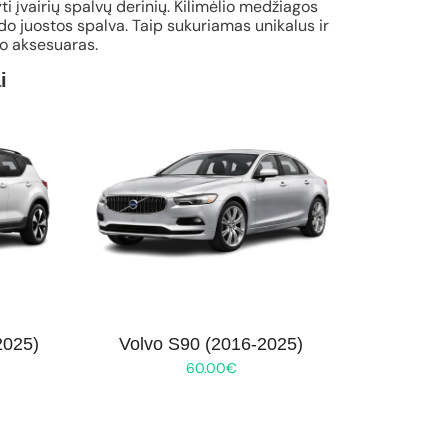
ti įvairių spalvų derinių. Kilimėlio medžiagos
o juostos spalva. Taip sukuriamas unikalus ir
io aksesuaras.
i
2025)
Volvo S90 (2016-2025)
60.00
€