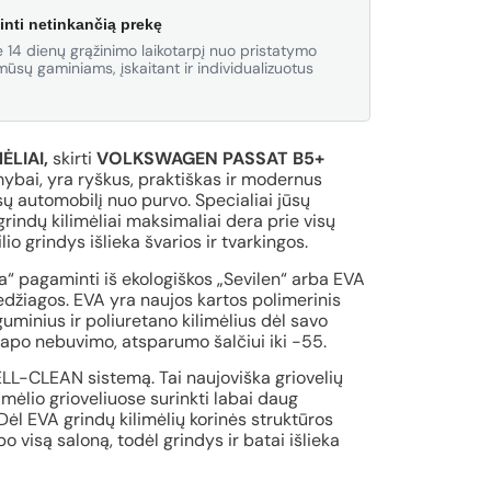
inti netinkančią prekę
 14 dienų grąžinimo laikotarpį nuo pristatymo
ūsų gaminiams, įskaitant ir individualizuotus
ĖLIAI,
skirti
VOLKSWAGEN PASSAT B5+
bai, yra ryškus, praktiškas ir modernus
 automobilį nuo purvo. Specialiai jūsų
rindų kilimėliai maksimaliai dera prie visų
io grindys išlieka švarios ir tvarkingos.
va“ pagaminti iš ekologiškos „Sevilen“ arba EVA
medžiagos. EVA yra naujos kartos polimerinis
minius ir poliuretano kilimėlius dėl savo
apo nebuvimo, atsparumo šalčiui iki -55.
CELL-CLEAN sistemą. Tai naujoviška griovelių
limėlio grioveliuose surinkti labai daug
Dėl EVA grindų kilimėlių korinės struktūros
 visą saloną, todėl grindys ir batai išlieka