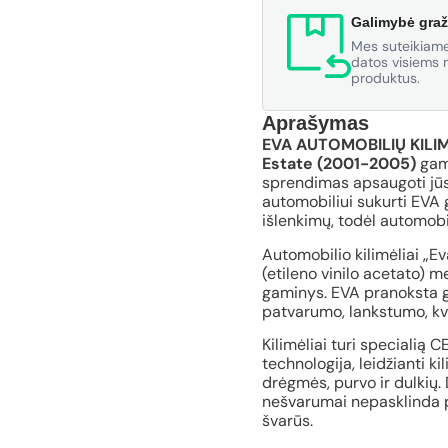
Galimybė graž
Mes suteikiame
datos visiems m
produktus.
Aprašymas
EVA AUTOMOBILIŲ KILIM
Estate (2001-2005)
gamy
sprendimas apsaugoti jūsų
automobiliui sukurti EVA g
išlenkimų, todėl automobil
Automobilio kilimėliai „E
(etileno vinilo acetato) 
gaminys. EVA pranoksta gu
patvarumo, lankstumo, kv
Kilimėliai turi specialią 
technologija, leidžianti ki
drėgmės, purvo ir dulkių. 
nešvarumai nepasklinda po
švarūs.