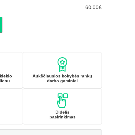
60.00€
kiekio
Aukščiausios kokybės rankų
dienų
darbo gaminiai
Didelis
pasirinkimas