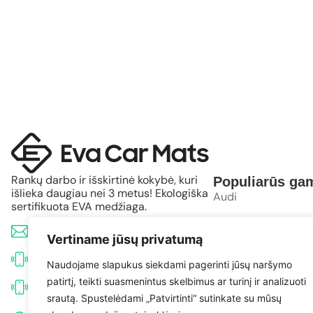
Rankų darbo ir išskirtinė kokybė, kuri
Populiarūs gam
išlieka daugiau nei 3 metus! Ekologiška
Audi
sertifikuota EVA medžiaga.
BMW
info@evacarmats.com
Vertiname jūsų privatumą
Mercedes-Benz
+370 633 71191
Naudojame slapukus siekdami pagerinti jūsų naršymo
patirtį, teikti suasmenintus skelbimus ar turinį ir analizuoti
Volkswagen
+370 638 52691
srautą. Spustelėdami „Patvirtinti“ sutinkate su mūsų