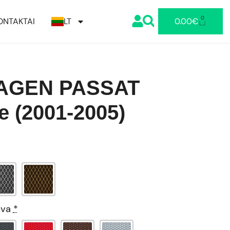
0
ONTAKTAI
LT
0.00
€
AGEN PASSAT
e (2001-2005)
lva
*