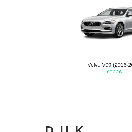
Volvo V90 (2016-2
60.00
€
D. U. K.