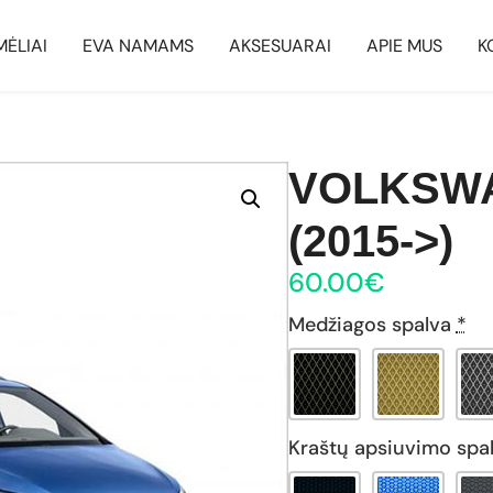
MĖLIAI
EVA NAMAMS
AKSESUARAI
APIE MUS
K
VOLKSW
(2015->)
60.00
€
Medžiagos spalva
*
Kraštų apsiuvimo spa