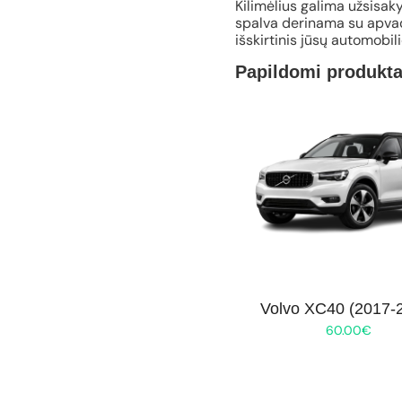
Kilimėlius galima užsisaky
spalva derinama su apvad
išskirtinis jūsų automobil
Papildomi produkta
Volvo XC40 (2017-
60.00
€