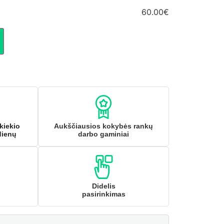
60.00€
kiekio
Aukščiausios kokybės rankų
dienų
darbo gaminiai
Didelis
pasirinkimas