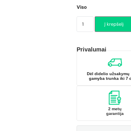
Viso
Į krepšelį
Privalumai
Dėl didelio užsakymų 
gamyba trunka iki 7 
2 metų
garantija