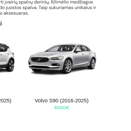
ti įvairių spalvų derinių. Kilimėlio medžiagos
o juostos spalva. Taip sukuriamas unikalus ir
io aksesuaras.
i
2025)
Volvo S90 (2016-2025)
60.00
€