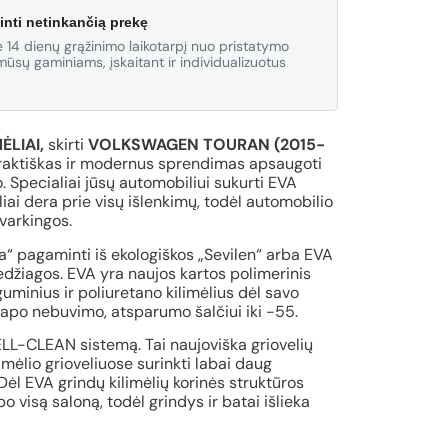
inti netinkančią prekę
 14 dienų grąžinimo laikotarpį nuo pristatymo
ūsų gaminiams, įskaitant ir individualizuotus
ĖLIAI,
skirti
VOLKSWAGEN TOURAN (2015-
raktiškas ir modernus sprendimas apsaugoti
. Specialiai jūsų automobiliui sukurti EVA
iai dera prie visų išlenkimų, todėl automobilio
tvarkingos.
va“ pagaminti iš ekologiškos „Sevilen“ arba EVA
medžiagos. EVA yra naujos kartos polimerinis
minius ir poliuretano kilimėlius dėl savo
apo nebuvimo, atsparumo šalčiui iki -55.
CELL-CLEAN sistemą. Tai naujoviška griovelių
limėlio grioveliuose surinkti labai daug
Dėl EVA grindų kilimėlių korinės struktūros
 visą saloną, todėl grindys ir batai išlieka