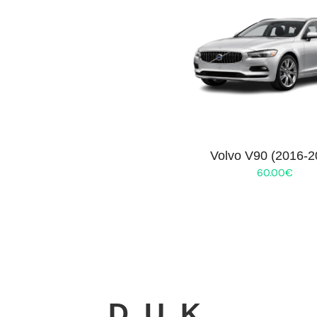
Volvo V90 (2016-2
60.00
€
D. U. K.