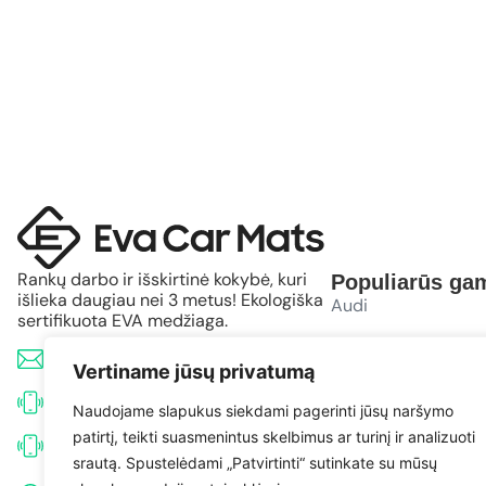
Rankų darbo ir išskirtinė kokybė, kuri
Populiarūs gam
išlieka daugiau nei 3 metus! Ekologiška
Audi
sertifikuota EVA medžiaga.
BMW
info@evacarmats.com
Vertiname jūsų privatumą
Mercedes-Benz
+370 633 71191
Naudojame slapukus siekdami pagerinti jūsų naršymo
patirtį, teikti suasmenintus skelbimus ar turinį ir analizuoti
Volkswagen
+370 638 52691
srautą. Spustelėdami „Patvirtinti“ sutinkate su mūsų