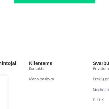
intojai
Klientams
Svarb
Kontaktai
Privatum
Mano paskyra
Prekių p
Grąžinim
D. U. K.