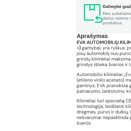
Galimybė graž
Mes suteikiame
datos visiems m
produktus.
Aprašymas
EVA AUTOMOBILIŲ KILIM
>)
gamybai, yra ryškus, p
jūsų automobilį nuo purvo
grindų kilimėliai maksimal
grindys išlieka švarios ir 
Automobilio kilimėliai „E
(etileno vinilo acetato) 
gaminys. EVA pranoksta gu
patvarumo, lankstumo, kv
Kilimėliai turi specialią 
technologija, leidžianti ki
drėgmės, purvo ir dulkių. 
nešvarumai nepasklinda po
švarūs.