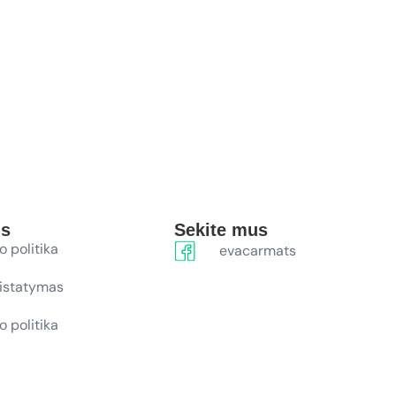
ūs
Sekite mus
o politika
evacarmats
ristatymas
o politika