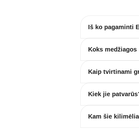
Iš ko pagaminti E
Koks medžiagos s
Kaip tvirtinami g
Kiek jie patvarūs
Kam šie kilimėli