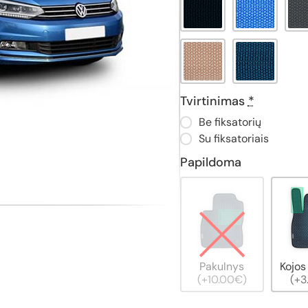
Tvirtinimas
*
Be fiksatorių
Su fiksatoriais
Papildoma
Pakulnys
Kojos
(+10.00€)
(+3