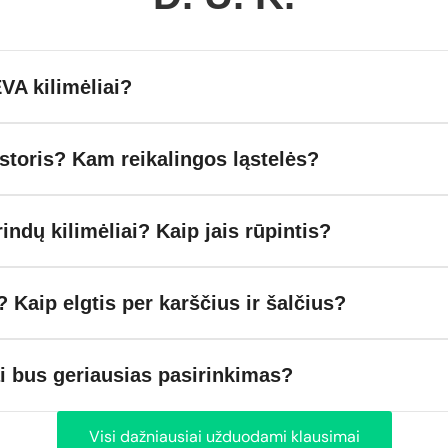
VA kilimėliai?
toris? Kam reikalingos ląstelės?
rindų kilimėliai? Kaip jais rūpintis?
? Kaip elgtis per karščius ir šalčius?
ai bus geriausias pasirinkimas?
Visi dažniausiai užduodami klausimai