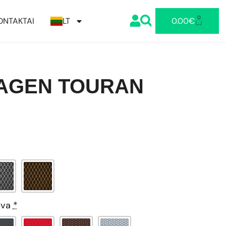
0
ONTAKTAI
LT
0.00
€
AGEN TOURAN
lva
*