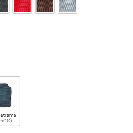
 atrama
.50€)