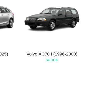
025)
Volvo XC70 I (1996-2000)
60.00
€