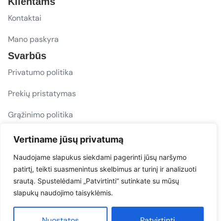
Klientams
Kontaktai
Mano paskyra
Svarbūs
Privatumo politika
Prekių pristatymas
Grąžinimo politika
D. U. K.
Vertiname jūsų privatumą
Sekite mus
Naudojame slapukus siekdami pagerinti jūsų naršymo
patirtį, teikti suasmenintus skelbimus ar turinį ir analizuoti
evacarmats
srautą. Spustelėdami „Patvirtinti“ sutinkate su mūsų
© Copyright 2026 | Eva Car Mats
slapukų naudojimo taisyklėmis.
Sprendimas
Nuostatos
Patvirtinti