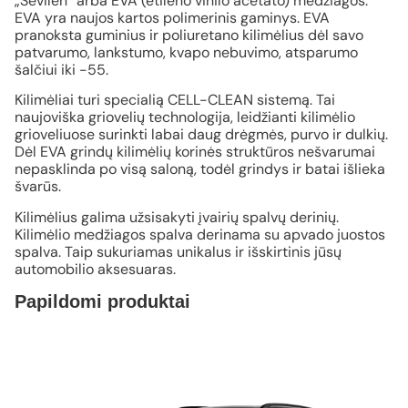
„Sevilen“ arba EVA (etileno vinilo acetato) medžiagos.
EVA yra naujos kartos polimerinis gaminys. EVA
pranoksta guminius ir poliuretano kilimėlius dėl savo
patvarumo, lankstumo, kvapo nebuvimo, atsparumo
šalčiui iki -55.
Kilimėliai turi specialią CELL-CLEAN sistemą. Tai
naujoviška griovelių technologija, leidžianti kilimėlio
grioveliuose surinkti labai daug drėgmės, purvo ir dulkių.
Dėl EVA grindų kilimėlių korinės struktūros nešvarumai
nepasklinda po visą saloną, todėl grindys ir batai išlieka
švarūs.
Kilimėlius galima užsisakyti įvairių spalvų derinių.
Kilimėlio medžiagos spalva derinama su apvado juostos
spalva. Taip sukuriamas unikalus ir išskirtinis jūsų
automobilio aksesuaras.
Papildomi produktai