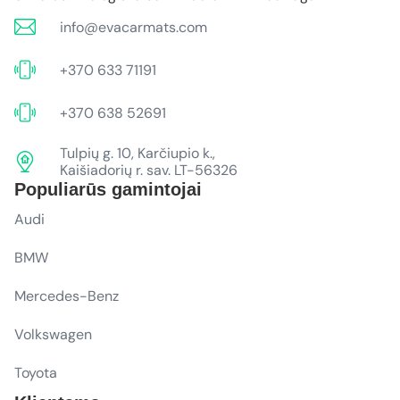
info@evacarmats.com
+370 633 71191
+370 638 52691
Tulpių g. 10, Karčiupio k.,
Kaišiadorių r. sav. LT-56326
Populiarūs gamintojai
Audi
BMW
Mercedes-Benz
Volkswagen
Toyota