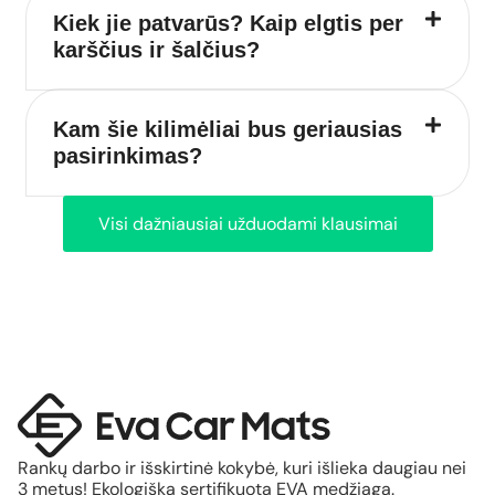
Kiek jie patvarūs? Kaip elgtis per
karščius ir šalčius?
Kam šie kilimėliai bus geriausias
pasirinkimas?
Visi dažniausiai užduodami klausimai
Rankų darbo ir išskirtinė kokybė, kuri išlieka daugiau nei
3 metus! Ekologiška sertifikuota EVA medžiaga.