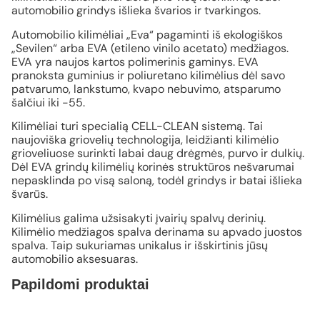
automobilio grindys išlieka švarios ir tvarkingos.
Automobilio kilimėliai „Eva“ pagaminti iš ekologiškos
„Sevilen“ arba EVA (etileno vinilo acetato) medžiagos.
EVA yra naujos kartos polimerinis gaminys. EVA
pranoksta guminius ir poliuretano kilimėlius dėl savo
patvarumo, lankstumo, kvapo nebuvimo, atsparumo
šalčiui iki -55.
Kilimėliai turi specialią CELL-CLEAN sistemą. Tai
naujoviška griovelių technologija, leidžianti kilimėlio
grioveliuose surinkti labai daug drėgmės, purvo ir dulkių.
Dėl EVA grindų kilimėlių korinės struktūros nešvarumai
nepasklinda po visą saloną, todėl grindys ir batai išlieka
švarūs.
Kilimėlius galima užsisakyti įvairių spalvų derinių.
Kilimėlio medžiagos spalva derinama su apvado juostos
spalva. Taip sukuriamas unikalus ir išskirtinis jūsų
automobilio aksesuaras.
Papildomi produktai