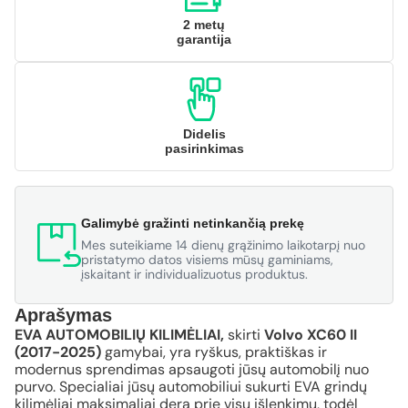
2 metų
garantija
Didelis
pasirinkimas
Galimybė gražinti netinkančią prekę
Mes suteikiame 14 dienų grąžinimo laikotarpį nuo
pristatymo datos visiems mūsų gaminiams,
įskaitant ir individualizuotus produktus.
Aprašymas
EVA AUTOMOBILIŲ KILIMĖLIAI,
skirti
Volvo XC60 II
(2017-2025)
gamybai, yra ryškus, praktiškas ir
modernus sprendimas apsaugoti jūsų automobilį nuo
purvo. Specialiai jūsų automobiliui sukurti EVA grindų
kilimėliai maksimaliai dera prie visų išlenkimų, todėl