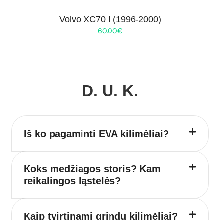
Volvo XC70 I (1996-2000)
60.00
€
D. U. K.
Iš ko pagaminti EVA kilimėliai?
Koks medžiagos storis? Kam
reikalingos ląstelės?
Kaip tvirtinami grindų kilimėliai?