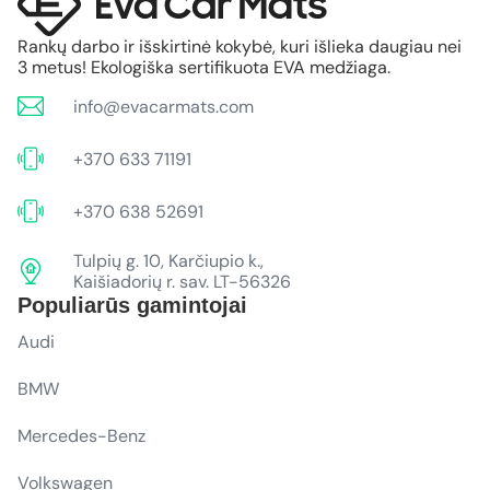
Rankų darbo ir išskirtinė kokybė, kuri išlieka daugiau nei
3 metus! Ekologiška sertifikuota EVA medžiaga.
info@evacarmats.com
+370 633 71191
+370 638 52691
Tulpių g. 10, Karčiupio k.,
Kaišiadorių r. sav. LT-56326
Populiarūs gamintojai
Audi
BMW
Mercedes-Benz
Volkswagen