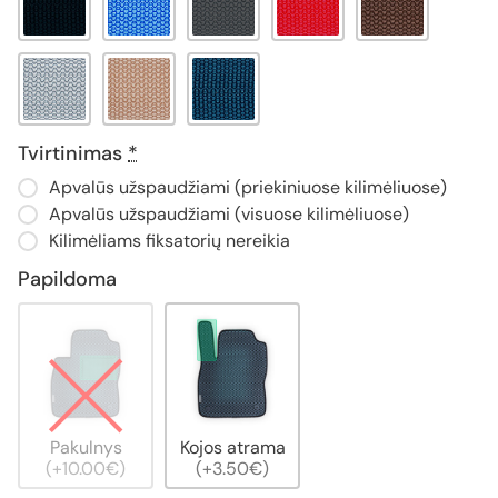
Tvirtinimas
*
Apvalūs užspaudžiami (priekiniuose kilimėliuose)
Apvalūs užspaudžiami (visuose kilimėliuose)
Kilimėliams fiksatorių nereikia
Papildoma
Pakulnys
Kojos atrama
(+10.00€)
(+3.50€)