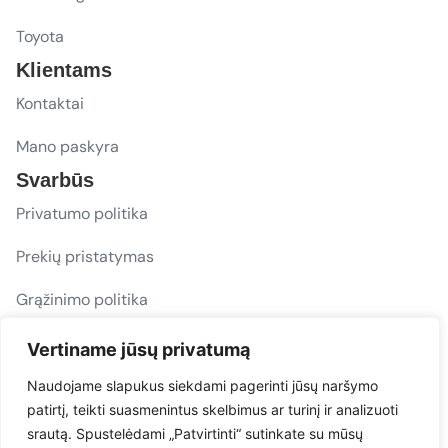
Toyota
Klientams
Kontaktai
Mano paskyra
Svarbūs
Privatumo politika
Prekių pristatymas
Grąžinimo politika
D. U. K.
Vertiname jūsų privatumą
Sekite mus
Naudojame slapukus siekdami pagerinti jūsų naršymo
patirtį, teikti suasmenintus skelbimus ar turinį ir analizuoti
evacarmats
srautą. Spustelėdami „Patvirtinti“ sutinkate su mūsų