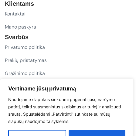
Klientams
Kontaktai
Mano paskyra
Svarbūs
Privatumo politika
Prekių pristatymas
Grąžinimo politika
D. U. K.
Vertiname jūsų privatumą
Sekite mus
Naudojame slapukus siekdami pagerinti jūsų naršymo
patirtį, teikti suasmenintus skelbimus ar turinį ir analizuoti
evacarmats
srautą. Spustelėdami „Patvirtinti“ sutinkate su mūsų
© Copyright 2026 | Eva Car Mats
slapukų naudojimo taisyklėmis.
Sprendimas