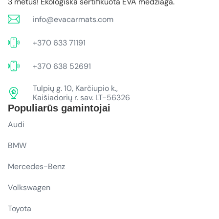
3 metus! Ekologiška sertifikuota EVA medžiaga.
info@evacarmats.com
+370 633 71191
+370 638 52691
Tulpių g. 10, Karčiupio k.,
Kaišiadorių r. sav. LT-56326
Populiarūs gamintojai
Audi
BMW
Mercedes-Benz
Volkswagen
Toyota