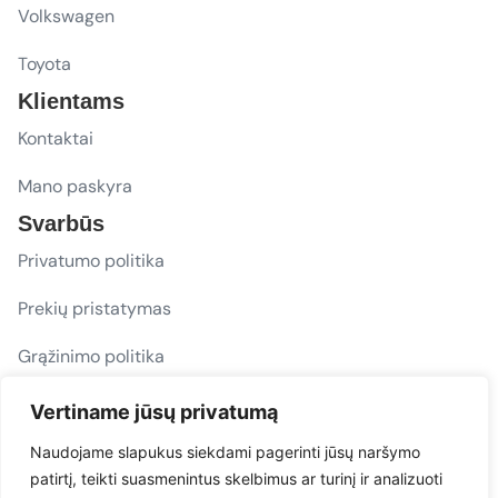
Volkswagen
Toyota
Klientams
Kontaktai
Mano paskyra
Svarbūs
Privatumo politika
Prekių pristatymas
Grąžinimo politika
D. U. K.
Vertiname jūsų privatumą
Sekite mus
Naudojame slapukus siekdami pagerinti jūsų naršymo
patirtį, teikti suasmenintus skelbimus ar turinį ir analizuoti
evacarmats