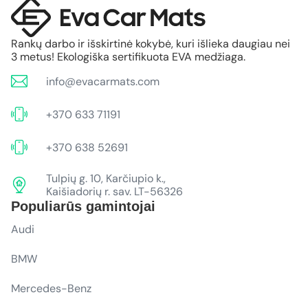
Rankų darbo ir išskirtinė kokybė, kuri išlieka daugiau nei
3 metus! Ekologiška sertifikuota EVA medžiaga.
info@evacarmats.com
+370 633 71191
+370 638 52691
Tulpių g. 10, Karčiupio k.,
Kaišiadorių r. sav. LT-56326
Populiarūs gamintojai
Audi
BMW
Mercedes-Benz